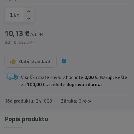
ks
10,13 €
/s DPH
8,24 €
/bez DPH
Zlatý štandard
V košíku máte tovar v hodnote
0,00 €
. Nakúpte ešte
za
100,00 €
a získate
dopravu zdarma
.
Kód produktu:
241089
Záruka:
3 roky
Popis produktu