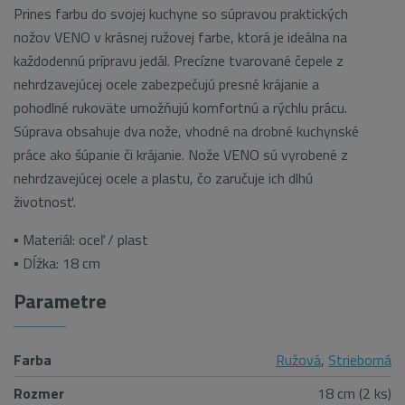
Prines farbu do svojej kuchyne so súpravou praktických
nožov VENO v krásnej ružovej farbe, ktorá je ideálna na
každodennú prípravu jedál. Precízne tvarované čepele z
nehrdzavejúcej ocele zabezpečujú presné krájanie a
pohodlné rukoväte umožňujú komfortnú a rýchlu prácu.
Súprava obsahuje dva nože, vhodné na drobné kuchynské
práce ako šúpanie či krájanie. Nože VENO sú vyrobené z
nehrdzavejúcej ocele a plastu, čo zaručuje ich dlhú
životnosť.
▪ Materiál: oceľ / plast
▪ Dĺžka: 18 cm
Parametre
Farba
Ružová
,
Strieborná
Rozmer
18 cm (2 ks)