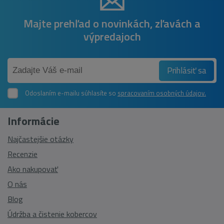
Majte prehľad o novinkách, zľavách a
výpredajoch
Prihlásiť sa
Odoslaním e-mailu súhlasíte so
spracovaním osobných údajov.
Informácie
Najčastejšie otázky
Recenzie
Ako nakupovať
O nás
Blog
Údržba a čistenie kobercov