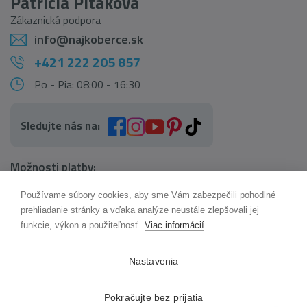
Patrícia Pitáková
Zákaznická podpora
info@najkoberce.sk
+421 222 205 857
Po - Pia: 08:00 - 16:30
Sledujte nás na:
Možnosti platby:
Používame súbory cookies, aby sme Vám zabezpečili pohodlné
AI pomocník Maxík
prehliadanie stránky a vďaka analýze neustále zlepšovali jej
Online
funkcie, výkon a použiteľnosť.
Viac informácií
Možnosti dopravy:
Nastavenia
Pokračujte bez prijatia