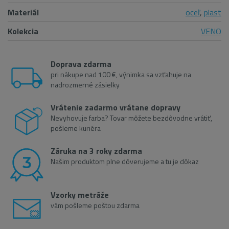
Materiál
oceľ
,
plast
Kolekcia
VENO
Doprava zdarma
pri nákupe nad 100 €, výnimka sa vzťahuje na
nadrozmerné zásielky
Vrátenie zadarmo vrátane dopravy
Nevyhovuje farba? Tovar môžete bezdôvodne vrátiť,
pošleme kuriéra
Záruka na 3 roky zdarma
Našim produktom plne dôverujeme a tu je dôkaz
Vzorky metráže
vám pošleme poštou zdarma