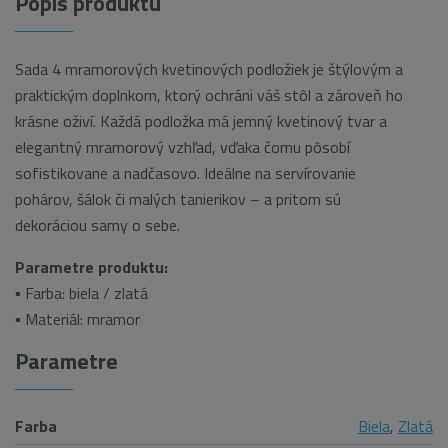
Popis produktu
Sada 4 mramorových kvetinových podložiek je štýlovým a
praktickým doplnkom, ktorý ochráni váš stôl a zároveň ho
krásne oživí. Každá podložka má jemný kvetinový tvar a
elegantný mramorový vzhľad, vďaka čomu pôsobí
sofistikovane a nadčasovo. Ideálne na servírovanie
pohárov, šálok či malých tanierikov – a pritom sú
dekoráciou samy o sebe.
Parametre produktu:
▪ Farba: biela / zlatá
▪ Materiál: mramor
Parametre
Farba
Biela
,
Zlatá