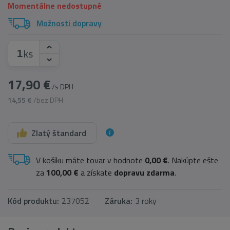
Momentálne nedostupné
Možnosti dopravy
ks
17,90 €
/s DPH
14,55 €
/bez DPH
Zlatý štandard
V košíku máte tovar v hodnote
0,00 €
. Nakúpte ešte
za
100,00 €
a získate
dopravu zdarma
.
Kód produktu:
237052
Záruka:
3 roky