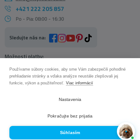
+421 222 205 857
Po - Pia: 08:00 - 16:30
Sledujte nás na:
Možnosti platby:
Používame súbory cookies, aby sme Vám zabezpečili pohodlné
AI pomocník Maxík
prehliadanie stránky a vďaka analýze neustále zlepšovali jej
Online
funkcie, výkon a použiteľnosť.
Viac informácií
Možnosti dopravy:
Nastavenia
Pokračujte bez prijatia
Súhlasím