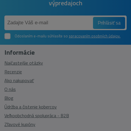
výpredajoch
Prihlásiť sa
Odoslaním e-mailu súhlasíte so
spracovaním osobných údajov.
Informácie
Najčastejšie otázky
Recenzie
Ako nakupovať
O nás
Blog
Údržba a čistenie kobercov
Veľkoobchodná spolupráca - B2B
Zľavové kupóny