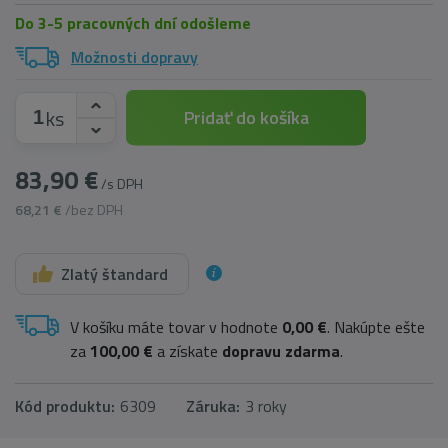
Do 3-5 pracovných dní odošleme
Možnosti dopravy
ks
Pridať do košíka
83,90 €
/s DPH
68,21 €
/bez DPH
Zlatý štandard
V košíku máte tovar v hodnote
0,00 €
. Nakúpte ešte
za
100,00 €
a získate
dopravu zdarma
.
Kód produktu:
6309
Záruka:
3 roky