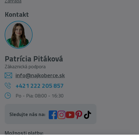
Záhrada
Kontakt
Patrícia Pitáková
Zákaznická podpora
info@najkoberce.sk
+421 222 205 857
Po - Pia: 08:00 - 16:30
Sledujte nás na:
Možnosti platby: