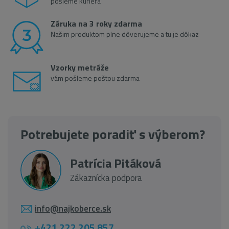
pošleme kuriéra
Záruka na 3 roky zdarma
Našim produktom plne dôverujeme a tu je dôkaz
Vzorky metráže
vám pošleme poštou zdarma
Potrebujete poradiť s výberom?
Patrícia Pitáková
Zákaznícka podpora
info@najkoberce.sk
+421 222 205 857