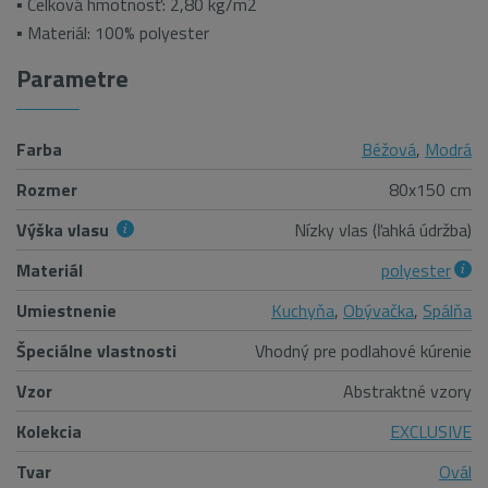
▪ Celková hmotnosť: 2,80 kg/m2
▪ Materiál: 100% polyester
Parametre
Farba
Béžová
,
Modrá
Rozmer
80x150 cm
Výška vlasu
Nízky vlas (ľahká údržba)
Materiál
polyester
Umiestnenie
Kuchyňa
,
Obývačka
,
Spálňa
Špeciálne vlastnosti
Vhodný pre podlahové kúrenie
Vzor
Abstraktné vzory
Kolekcia
EXCLUSIVE
Tvar
Ovál