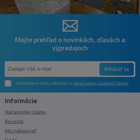
Majte prehľad o novinkách, zľavách a
výpredajoch
Prihlásiť sa
Odoslaním e-mailu súhlasíte so
spracovaním osobných údajov.
Informácie
Najčastejšie otázky
Recenzie
Ako nakupovať