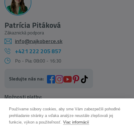
Patrícia Pitáková
Zákaznická podpora
info@najkoberce.sk
+421 222 205 857
Po - Pia: 08:00 - 16:30
Sledujte nás na:
Možnosti platby:
Používame súbory cookies, aby sme Vám zabezpečili pohodlné
AI pomocník Maxík
prehliadanie stránky a vďaka analýze neustále zlepšovali jej
Online
funkcie, výkon a použiteľnosť.
Viac informácií