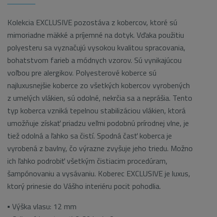
Kolekcia EXCLUSIVE pozostáva z kobercov, ktoré sú
mimoriadne mäkké a príjemné na dotyk. Vďaka použitiu
polyesteru sa vyznačujú vysokou kvalitou spracovania,
bohatstvom farieb a módnych vzorov. Sú vynikajúcou
voľbou pre alergikov. Polyesterové koberce sú
najluxusnejšie koberce zo všetkých kobercov vyrobených
z umelých vlákien, sú odolné, nekrčia sa a neprášia. Tento
typ koberca vzniká tepelnou stabilizáciou vlákien, ktorá
umožňuje získať priadzu veľmi podobnú prírodnej vlne, je
tiež odolná a ľahko sa čistí. Spodná časť koberca je
vyrobená z bavlny, čo výrazne zvyšuje jeho triedu. Možno
ich ľahko podrobiť všetkým čistiacim procedúram,
šampónovaniu a vysávaniu. Koberec EXCLUSIVE je luxus,
ktorý prinesie do Vášho interiéru pocit pohodlia.
▪ Výška vlasu: 12 mm