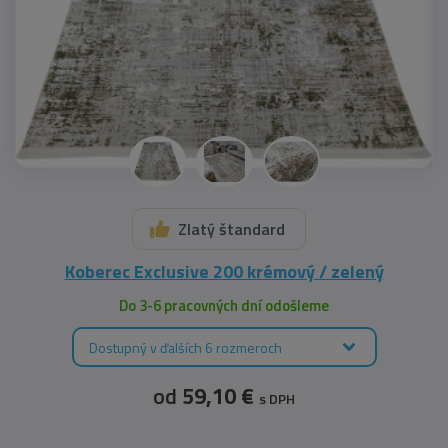
Zlatý štandard
Koberec Exclusive 200 krémový / zelený
Do 3-6 pracovných dní odošleme
Dostupný v ďalších 6 rozmeroch
od
59,10 €
s DPH