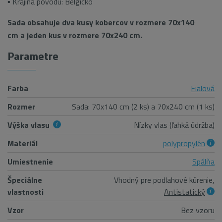
▪ Krajina pôvodu: Belgicko
Sada obsahuje dva kusy kobercov v rozmere 70x140
cm a jeden kus v rozmere 70x240 cm.
Parametre
Farba
Fialová
Rozmer
Sada: 70x140 cm (2 ks) a 70x240 cm (1 ks)
Výška vlasu
Nízky vlas (ľahká údržba)
Materiál
polypropylén
Umiestnenie
Spálňa
Špeciálne
Vhodný pre podlahové kúrenie,
vlastnosti
Antistatický
Vzor
Bez vzoru