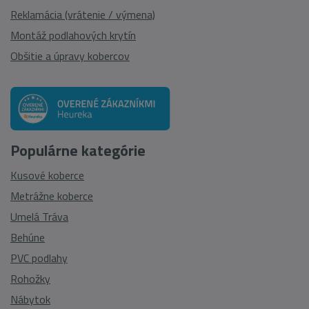
Reklamácia (vrátenie / výmena)
Montáž podlahových krytín
Obšitie a úpravy kobercov
Populárne kategórie
Kusové koberce
Metrážne koberce
Umelá Tráva
Behúne
PVC podlahy
Rohožky
Nábytok