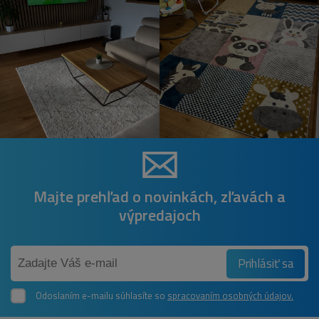
Majte prehľad o novinkách, zľavách a
výpredajoch
Prihlásiť sa
Odoslaním e-mailu súhlasíte so
spracovaním osobných údajov.