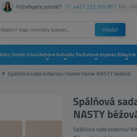
Potrebujete poradiť?
+421 222 205 857
(Po - P
Hľadať
dlahy
Umelá tráva
Behúne
Rohožky
Podlahové doplnky
Nábytok
Spálňová sada kobercov Hanse Home NASTY béžová
Spálňová sad
NASTY béžov
Spálňová sada kobercov NA