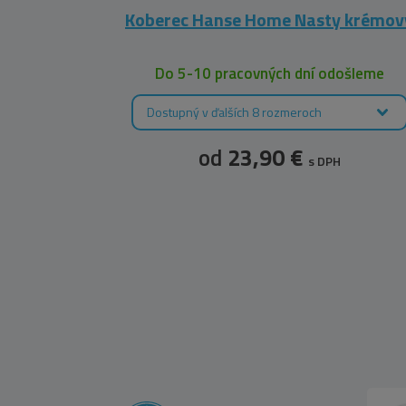
fialový
Koberec Hanse Home Nasty krémov
šleme
Do 5-10 pracovných dní odošleme
Dostupný v ďalších 8 rozmeroch
od
23,90 €
s DPH