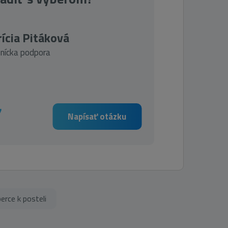
ícia Pitáková
nícka podpora
7
Napísať otázku
erce k posteli