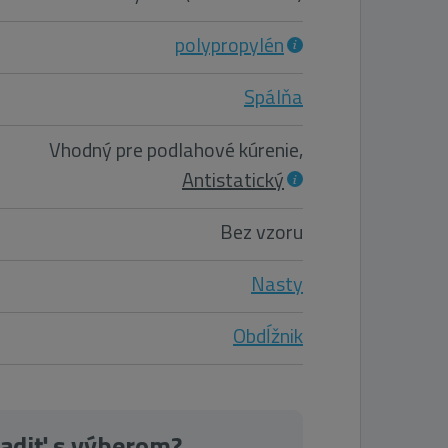
polypropylén
Spálňa
Vhodný pre podlahové kúrenie,
Antistatický
Bez vzoru
Nasty
Obdĺžnik
radiť s výberom?