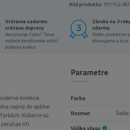
Kód produktu:
101152-BU
Vrátenie zadarmo
Záruka na 3 rok
vrátane dopravy
zdarma
Nevyhovuje farba? Tovar
Našim produktom p
môžete bezdôvodne vrátiť,
dôverujeme a tu je
pošleme kuriéra
Parametre
oderná kolekcia
Farba
álna najmä do spálne
Sada:
Rozmer
 farbách. Koberce sú
zaručuje ich
Výška vlasu