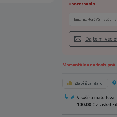
upozornenia.
Dajte mi vedi
Momentálne nedostupné
Zlatý štandard
V košíku máte tovar
100,00 €
a získate