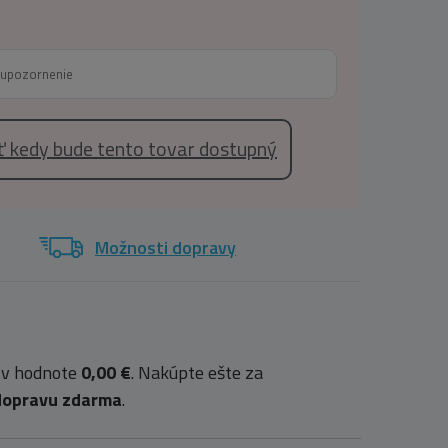
eť kedy bude tento tovar dostupný
Možnosti dopravy
 v hodnote
0,00 €
. Nakúpte ešte za
dopravu zdarma
.