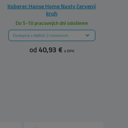
Koberec Hanse Home Nasty červený
kruh
Do 5-10 pracovných dní odošleme
Dostupný v ďalších 2 rozmeroch
D
od
40,93 €
s DPH