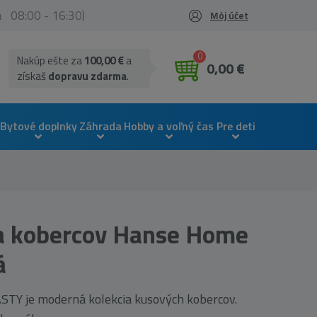
ia 08:00 - 16:30)
Môj účet
0
Nakúp ešte za
100,00 €
a
0,00 €
získaš
dopravu zdarma
.
Bytové doplnky
Záhrada
Hobby a voľný čas
Pre deti
a kobercov Hanse Home
á
STY je moderná kolekcia kusových kobercov.