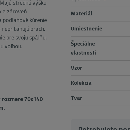
 Majú strednú výšku
yk a zároveň
Materiál
na podlahové kúrenie
Umiestnenie
e nepriťahujú prach.
ie pre svoju spálňu,
Špeciálne
ou voľbou.
vlastnosti
Vzor
Kolekcia
Tvar
v rozmere 70x140
m.
Potrebujete po