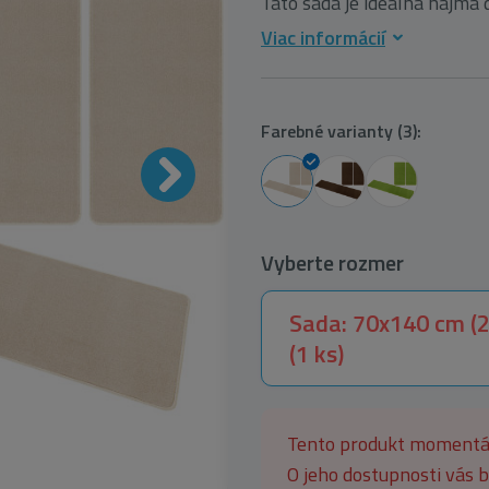
Táto sada je ideálna najmä d
Viac informácií
Farebné varianty (3):
Vyberte rozmer
Sada: 70x140 cm (2
(1 ks)
Tento produkt moment
O jeho dostupnosti vás