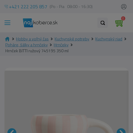
+421 222 205 857
(Po - Pia 08:00 - 16:30)
0
Hobby a voľný čas
Kuchynské potreby
Kuchynský riad
Poháre, šálky a hrnčeky
Hrnčeky
Hrnček BITTI ružový 745195 350 ml