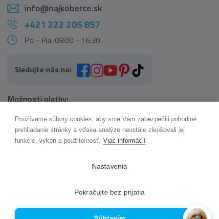
info@najkoberce.sk
+421 222 205 857
Po - Pia: 08:00 - 16:30
Sledujte nás na:
Možnosti platby:
Používame súbory cookies, aby sme Vám zabezpečili pohodlné
AI pomocník Maxík
prehliadanie stránky a vďaka analýze neustále zlepšovali jej
Online
funkcie, výkon a použiteľnosť.
Viac informácií
Možnosti dopravy:
Nastavenia
Pokračujte bez prijatia
Súhlasím