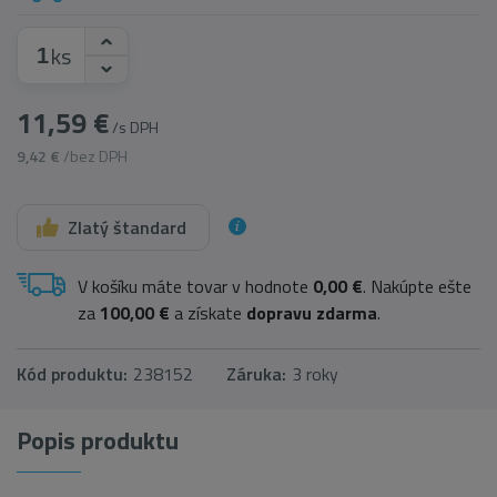
ks
11,59 €
/s DPH
9,42 €
/bez DPH
Zlatý štandard
V košíku máte tovar v hodnote
0,00 €
. Nakúpte ešte
za
100,00 €
a získate
dopravu zdarma
.
Kód produktu:
238152
Záruka:
3 roky
Popis produktu