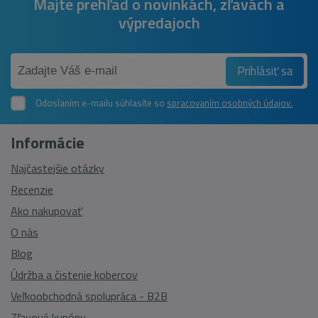
Majte prehľad o novinkách, zľavách a
výpredajoch
Prihlásiť sa
Odoslaním e-mailu súhlasíte so
spracovaním osobných údajov.
Informácie
Najčastejšie otázky
Recenzie
Ako nakupovať
O nás
Blog
Údržba a čistenie kobercov
Veľkoobchodná spolupráca - B2B
Zľavové kupóny