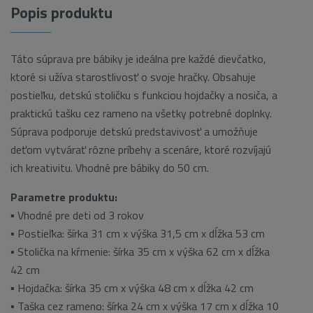
Popis produktu
Táto súprava pre bábiky je ideálna pre každé dievčatko,
ktoré si užíva starostlivosť o svoje hračky. Obsahuje
postieľku, detskú stoličku s funkciou hojdačky a nosiča, a
praktickú tašku cez rameno na všetky potrebné doplnky.
Súprava podporuje detskú predstavivosť a umožňuje
deťom vytvárať rôzne príbehy a scenáre, ktoré rozvíjajú
ich kreativitu. Vhodné pre bábiky do 50 cm.
Parametre produktu:
▪ Vhodné pre deti od 3 rokov
▪ Postieľka: šírka 31 cm x výška 31,5 cm x dĺžka 53 cm
▪ Stolička na kŕmenie: šírka 35 cm x výška 62 cm x dĺžka
42 cm
▪ Hojdačka: šírka 35 cm x výška 48 cm x dĺžka 42 cm
▪ Taška cez rameno: šírka 24 cm x výška 17 cm x dĺžka 10