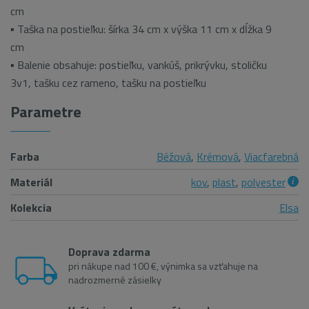
cm
▪ Taška na postieľku: šírka 34 cm x výška 11 cm x dĺžka 9
cm
▪ Balenie obsahuje: postieľku, vankúš, prikrývku, stoličku
3v1, tašku cez rameno, tašku na postieľku
Parametre
Farba
Béžová
,
Krémová
,
Viacfarebná
Materiál
kov
,
plast
,
polyester
Kolekcia
Elsa
Doprava zdarma
pri nákupe nad 100 €, výnimka sa vzťahuje na
nadrozmerné zásielky