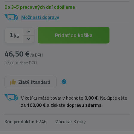
Do 3-5 pracovných dní odošleme
Možnosti dopravy
ks
Pridať do košíka
46,50 €
/s DPH
37,81 €
/bez DPH
Zlatý štandard
V košíku máte tovar v hodnote
0,00 €
. Nakúpte ešte
za
100,00 €
a získate
dopravu zdarma
.
Kód produktu:
6246
Záruka:
3 roky