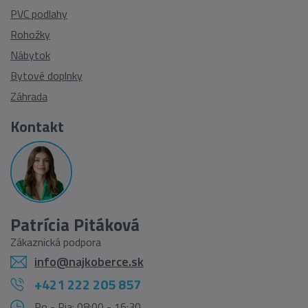
PVC podlahy
Rohožky
Nábytok
Bytové doplnky
Záhrada
Kontakt
Patrícia Pitáková
Zákaznická podpora
info@najkoberce.sk
+421 222 205 857
Po - Pia: 08:00 - 16:30