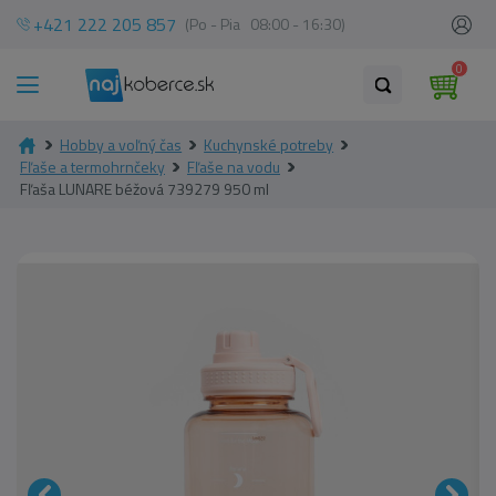
+421 222 205 857
(Po - Pia 08:00 - 16:30)
0
Hobby a voľný čas
Kuchynské potreby
Fľaše a termohrnčeky
Fľaše na vodu
Fľaša LUNARE béžová 739279 950 ml