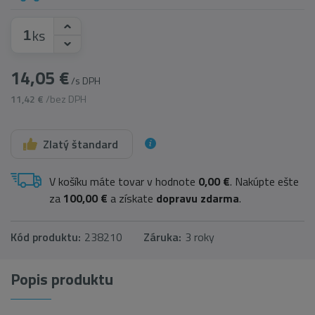
ks
14,05 €
/s DPH
11,42 €
/bez DPH
Zlatý štandard
V košíku máte tovar v hodnote
0,00 €
. Nakúpte ešte
za
100,00 €
a získate
dopravu zdarma
.
Kód produktu:
238210
Záruka:
3 roky
Popis produktu