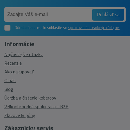
Prihlásiť sa
Odoslaním e-mailu súhlasíte so
spracovaním osobných údajov.
Informácie
Najčastejšie otázky
Recenzie
Ako nakupovať
O nás
Blog
Údržba a čistenie kobercov
Veľkoobchodná spolupráca - B2B
Zľavové kupóny
Zákaznícky servis