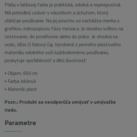
Fľaša v béžovej farbe je praktická, odolná a nepriepustná.
Má pohodlný uzáver s náustkom a úchytom, ktorý
uľahčuje používanie. Na jej povrchu sa nachádza mierka s
grafikou zobrazujúcou fázy mesiaca. Je skvelou voľbou na
cestovanie, do posilňovne alebo do práce. Je vhodná na
vodu, džús či ľadový čaj. Vyrobená z pevného plastového
materiálu odolného voči každodennému používaniu,
poskytuje spoľahlivosť a dlhú životnosť.
▪ Objem: 950 ml
▪ Farba: béžová
▪ Materiál: plast
Pozn.: Produkt sa neodporúča umývať v umývačke
riadu.
Parametre