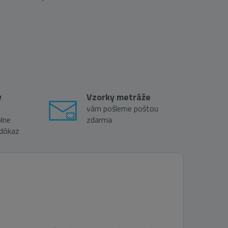
y
Vzorky metráže
vám pošleme poštou
lne
zdarma
 dôkaz