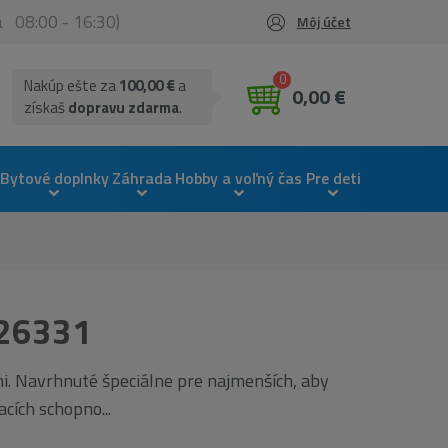
ia 08:00 - 16:30)
Môj účet
0
Nakúp ešte za
100,00 €
a
0,00 €
získaš
dopravu zdarma
.
Bytové doplnky
Záhrada
Hobby a voľný čas
Pre deti
 26331
mi. Navrhnuté špeciálne pre najmenších, aby
cích schopno...