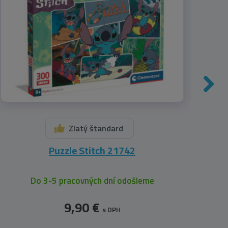
Zlatý štandard
Puzzle Stitch 21742
Ply
Do 3-5 pracovných dní odošleme
9,90 €
s DPH