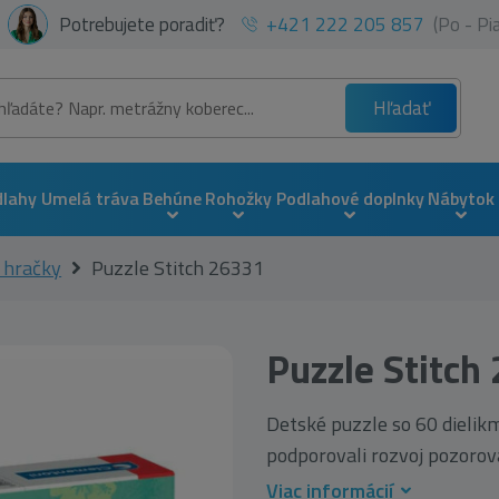
Potrebujete poradiť?
+421 222 205 857
(Po - P
Hľadať
dlahy
Umelá tráva
Behúne
Rohožky
Podlahové doplnky
Nábytok
 hračky
Puzzle Stitch 26331
Puzzle Stitch
Detské puzzle so 60 dielik
podporovali rozvoj pozorova
Viac informácií