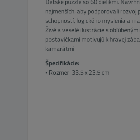
Detské puzzle so 60 dielikmi. Navrhn
najmenších, aby podporovali rozvoj
schopností, logického myslenia a ma
Živé a veselé ilustrácie s obľúbeným
postavičkami motivujú k hravej zábav
kamarátmi.
Špecifikácie:
▪ Rozmer: 33,5 x 23,5 cm