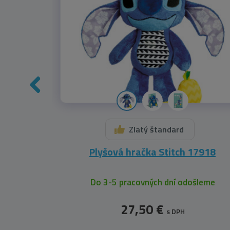
Zlatý štandard
 Stitch
Plyšová hračka Stitch 17918
leme
Do 3-5 pracovných dní odošleme
27,50 €
s DPH