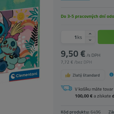
Do 3-5 pracovných dní od
ks
9,50 €
/s DPH
7,72 €
/bez DPH
Zlatý štandard
V košíku máte tovar
100,00 €
a získate
Kód produktu:
6496
Zá