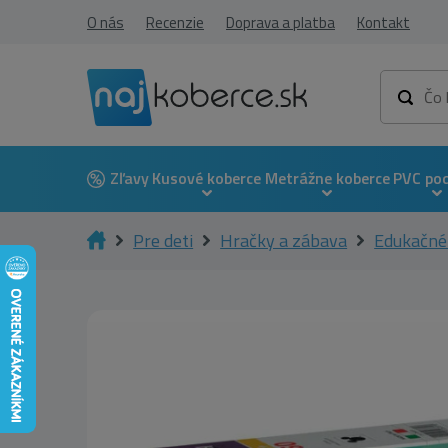
O nás
Recenzie
Doprava a platba
Kontakt
Zľavy
Kusové koberce
Metrážne koberce
PVC po
Pre deti
Hračky a zábava
Edukačné