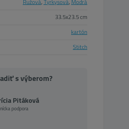
Ružová
,
Tyrkysová
,
Modrá
33.5x23.5 cm
kartón
Stitch
radiť s výberom?
ícia Pitáková
nícka podpora