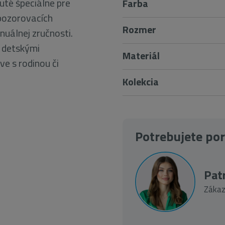
uté špeciálne pre
Farba
 pozorovacích
Rozmer
nuálnej zručnosti.
i detskými
Materiál
e s rodinou či
Kolekcia
Potrebujete po
Patr
Zákaz