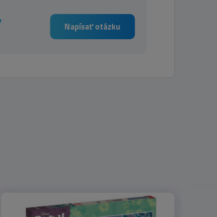
7
Napísať otázku