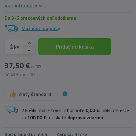
Viac informácií
Do 3-5 pracovných dní odošleme
Možnosti dopravy
ks
Pridať do košíka
37,50 €
/s DPH
30,49 €
/bez DPH
Zlatý štandard
V košíku máte tovar v hodnote
0,00 €
. Nakúpte ešte
za
100,00 €
a získate
dopravu zdarma
.
Kód produktu:
6504
Záruka:
3 roky