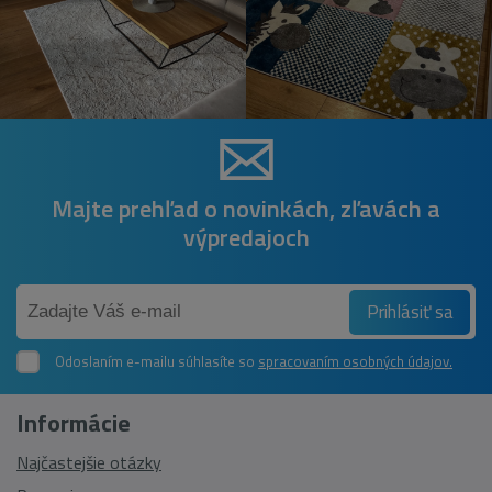
Majte prehľad o novinkách, zľavách a
výpredajoch
Prihlásiť sa
Odoslaním e-mailu súhlasíte so
spracovaním osobných údajov.
Informácie
Najčastejšie otázky