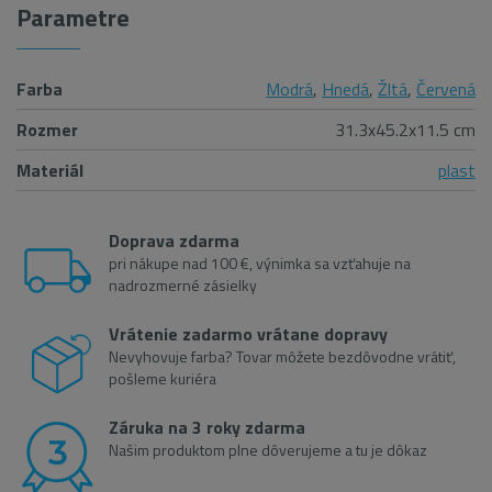
Parametre
Farba
Modrá
,
Hnedá
,
Žltá
,
Červená
Rozmer
31.3x45.2x11.5 cm
Materiál
plast
Doprava zdarma
pri nákupe nad 100 €, výnimka sa vzťahuje na
nadrozmerné zásielky
Vrátenie zadarmo vrátane dopravy
Nevyhovuje farba? Tovar môžete bezdôvodne vrátiť,
pošleme kuriéra
Záruka na 3 roky zdarma
Našim produktom plne dôverujeme a tu je dôkaz