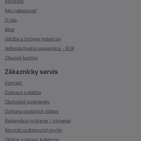
Recenzie
Ako nakupovať
O nás
Blog
Údržba a čistenie kobercov
Veľkoobchodná spolupráca - B2B
Zľavové kupóny
Zákaznícky servis
Kontakt
Doprava a platba
Obchodné podmienky
Ochrana osobných údajov
Reklamácia (vrátenie / výmena)
Montáž podlahových krytín
Obšitie a úpravy kobercov