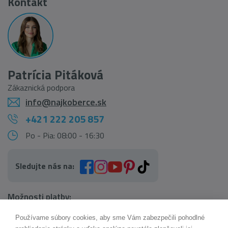
Kontakt
Patrícia Pitáková
Zákaznická podpora
info@najkoberce.sk
+421 222 205 857
Po - Pia: 08:00 - 16:30
Sledujte nás na:
Možnosti platby:
Používame súbory cookies, aby sme Vám zabezpečili pohodlné
AI pomocník Maxík