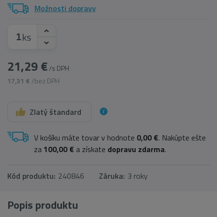
Možnosti dopravy
ks
21,29 €
/s DPH
17,31 €
/bez DPH
Zlatý štandard
V košíku máte tovar v hodnote
0,00 €
. Nakúpte ešte
za
100,00 €
a získate
dopravu zdarma
.
Kód produktu:
240846
Záruka:
3 roky
Popis produktu