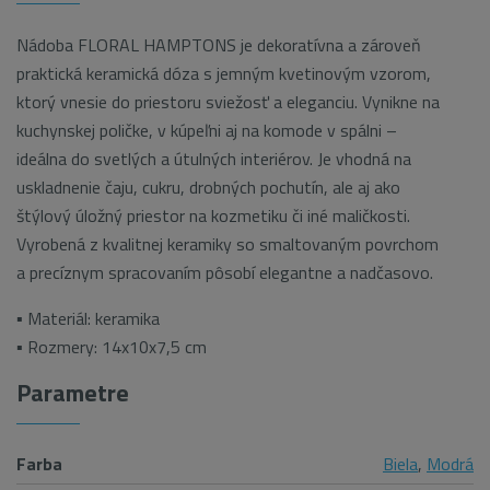
Nádoba FLORAL HAMPTONS je dekoratívna a zároveň
praktická keramická dóza s jemným kvetinovým vzorom,
ktorý vnesie do priestoru sviežosť a eleganciu. Vynikne na
kuchynskej poličke, v kúpeľni aj na komode v spálni –
ideálna do svetlých a útulných interiérov. Je vhodná na
uskladnenie čaju, cukru, drobných pochutín, ale aj ako
štýlový úložný priestor na kozmetiku či iné maličkosti.
Vyrobená z kvalitnej keramiky so smaltovaným povrchom
a precíznym spracovaním pôsobí elegantne a nadčasovo.
▪ Materiál: keramika
▪ Rozmery: 14x10x7,5 cm
Parametre
Farba
Biela
,
Modrá