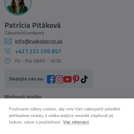
Patrícia Pitáková
Zákaznická podpora
info@najkoberce.sk
+421 222 205 857
Po - Pia: 08:00 - 16:30
Sledujte nás na:
Možnosti platby:
Používame súbory cookies, aby sme Vám zabezpečili pohodlné
AI pomocník Maxík
prehliadanie stránky a vďaka analýze neustále zlepšovali jej
Online
funkcie, výkon a použiteľnosť.
Viac informácií