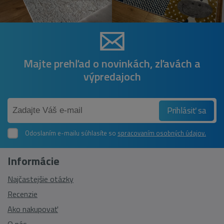
Majte prehľad o novinkách, zľavách a
výpredajoch
Prihlásiť sa
Odoslaním e-mailu súhlasíte so
spracovaním osobných údajov.
Informácie
Najčastejšie otázky
Recenzie
Ako nakupovať