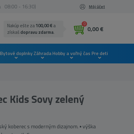
ia 08:00 - 16:30)
Môj účet
0
Nakúp ešte za
100,00 €
a
0,00 €
získaš
dopravu zdarma
.
Bytové doplnky
Záhrada
Hobby a voľný čas
Pre deti
c Kids Sovy zelený
ský koberec s moderným dizajnom. ▪ výška