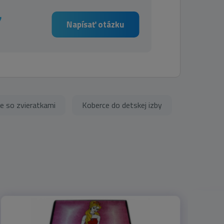
7
Napísať otázku
e so zvieratkami
Koberce do detskej izby