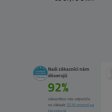
Naši zákazníci nám
dôverujú
92%
zákazníkov nás odporúča
na základe
3276 recenzií na
Heureka.sk