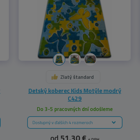
Zlatý štandard
ý
Detský koberec Kids Motýle modrý
C429
Do 3-5 pracovných dní odošleme
Dostupný v ďalších 4 rozmeroch
od
51,30 €
s DPH