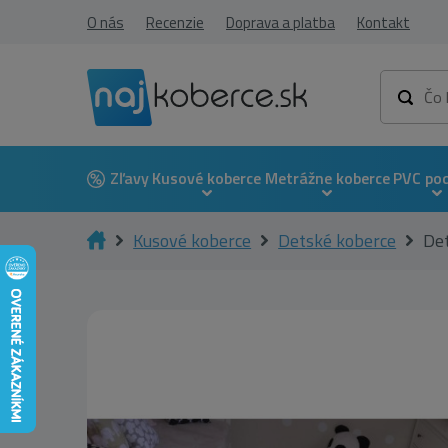
O nás
Recenzie
Doprava a platba
Kontakt
Zľavy
Kusové koberce
Metrážne koberce
PVC po
Kusové koberce
Detské koberce
Det