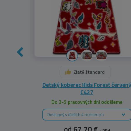
Zlatý štandard
drý C412
Detský koberec Kids Forest červen
C427
leme
Do 3-5 pracovných dní odošleme
Dostupný v ďalších 4 rozmeroch
od
67,70 €
s DPH