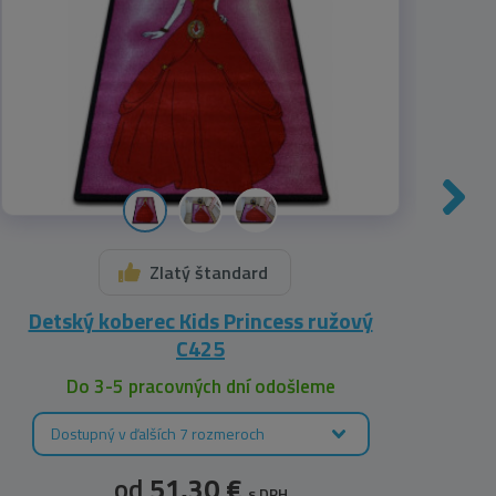
Zlatý štandard
Detský koberec Kids Princess ružový
Dets
C425
Do 3-5 pracovných dní odošleme
Dostupný v ďalších 7 rozmeroch
D
od
51,30 €
s DPH