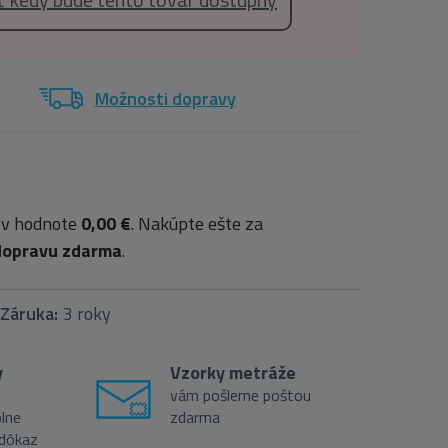
Možnosti dopravy
 v hodnote
0,00 €
. Nakúpte ešte za
dopravu zdarma
.
Záruka:
3 roky
y
Vzorky metráže
vám pošleme poštou
lne
zdarma
 dôkaz