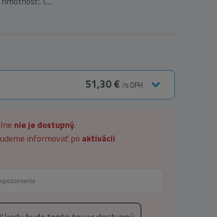
hmotnosť:. C...
51,30 €
/s DPH
álne
nie je dostupný
.
 budeme informovať po
aktivácii
eť kedy bude tento tovar dostupný