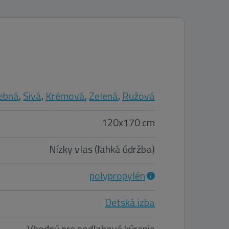
ebná
,
Sivá
,
Krémová
,
Zelená
,
Ružová
120x170 cm
Nízky vlas (ľahká údržba)
polypropylén
Detská izba
Vhodný pre podlahové kúrenie