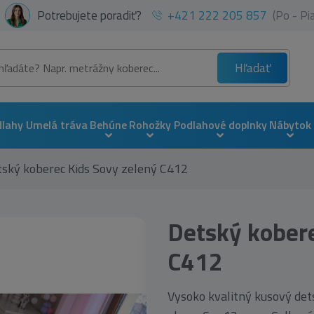
Potrebujete poradiť?
+421 222 205 857
(Po - P
Hľadať
dlahy
Umelá tráva
Behúne
Rohožky
Podlahové doplnky
Nábytok
ský koberec Kids Sovy zelený C412
Detský kobere
C412
Vysoko kvalitný kusový det