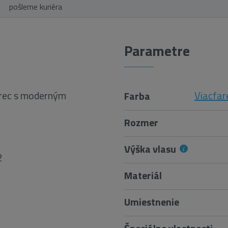
pošleme kuriéra
Parametre
erec s moderným
Viacfar
Farba
Rozmer
Výška vlasu
2
Materiál
Umiestnenie