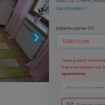
vlasu:. Cca 13 mm ▪ Celková 
Viac informácií
Vyberte rozmer (7):
120x170 cm
Tento produkt moment
O jeho dostupnosti vás
upozornenia.
Dajte mi vedi