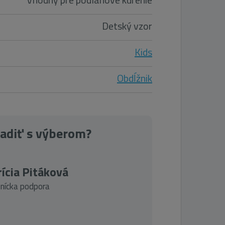
Detský vzor
Kids
Obdĺžnik
radiť s výberom?
ícia Pitáková
nícka podpora