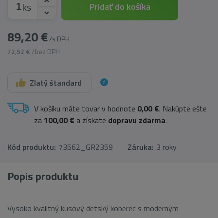
ks
Pridať do košíka
89,20 €
/s DPH
72,52 €
/bez DPH
Zlatý štandard
V košíku máte tovar v hodnote
0,00 €
. Nakúpte ešte
za
100,00 €
a získate
dopravu zdarma
.
Kód produktu:
73562_GR2359
Záruka:
3 roky
Popis produktu
Vysoko kvalitný kusový detský koberec s moderným