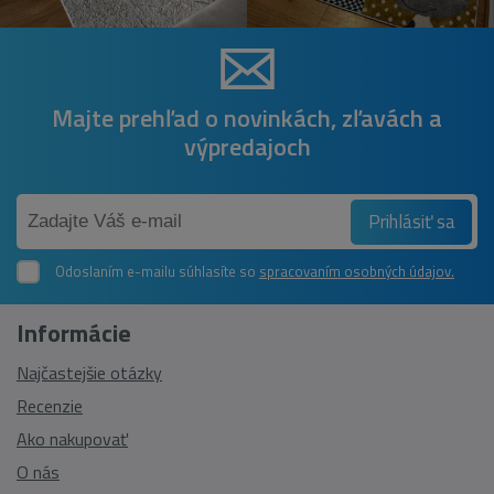
Majte prehľad o novinkách, zľavách a
výpredajoch
Prihlásiť sa
Odoslaním e-mailu súhlasíte so
spracovaním osobných údajov.
Informácie
Najčastejšie otázky
Recenzie
Ako nakupovať
O nás