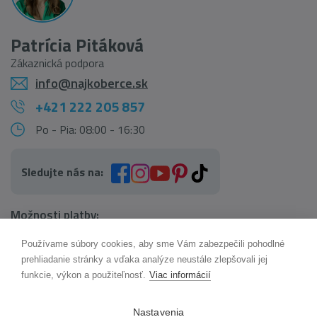
Patrícia Pitáková
Zákaznická podpora
info@najkoberce.sk
+421 222 205 857
Po - Pia: 08:00 - 16:30
Sledujte nás na:
Možnosti platby:
Používame súbory cookies, aby sme Vám zabezpečili pohodlné
AI pomocník Maxík
prehliadanie stránky a vďaka analýze neustále zlepšovali jej
Online
funkcie, výkon a použiteľnosť.
Viac informácií
Možnosti dopravy:
Nastavenia