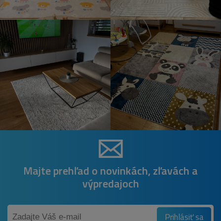
Majte prehľad o novinkách, zľavách a
výpredajoch
Prihlásiť sa