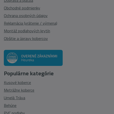
Doprava a platba
Obchodné podmienky
Ochrana osobných údajov
Reklamácia (vrátenie / výmena)
Montáž podlahových krytín
Obšitie a úpravy kobercov
Populárne kategórie
Kusové koberce
Metrážne koberce
Umelá Tráva
Behúne
PVC podlahy