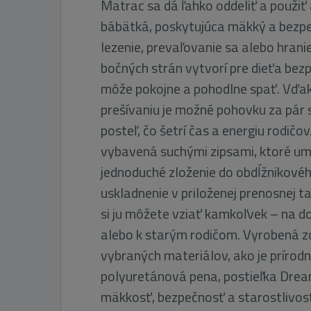
Matrac sa dá ľahko oddeliť a použiť
bábätká, poskytujúca mäkký a bezpe
lezenie, prevaľovanie sa alebo hrani
bočných strán vytvorí pre dieťa bez
môže pokojne a pohodlne spať. Vďa
prešívaniu je možné pohovku za pár
posteľ, čo šetrí čas a energiu rodičov
vybavená suchými zipsami, ktoré um
jednoduché zloženie do obdĺžnikovéh
uskladnenie v priloženej prenosnej t
si ju môžete vziať kamkoľvek – na d
alebo k starým rodičom. Vyrobená z
vybraných materiálov, ako je prírod
polyuretánová pena, postieľka Drea
mäkkosť, bezpečnosť a starostlivosť