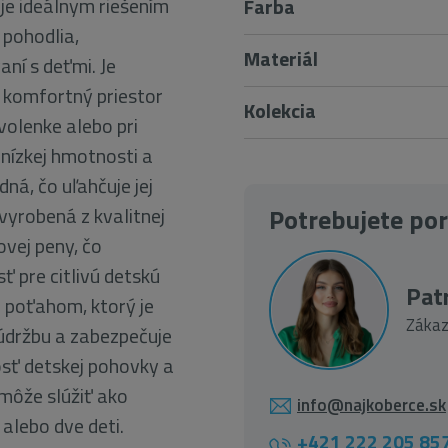
je ideálnym riešením
Farba
 pohodlia,
Materiál
aní s deťmi. Je
 komfortný priestor
Kolekcia
volenke alebo pri
 nízkej hmotnosti a
ná, čo uľahčuje jej
 vyrobená z kvalitnej
Potrebujete po
vej peny, čo
ť pre citlivú detskú
Patr
 poťahom, ktorý je
Zákaz
 údržbu a zabezpečuje
sť detskej pohovky a
 môže slúžiť ako
info@najkoberce.sk
alebo dve deti.
+421 222 205 85