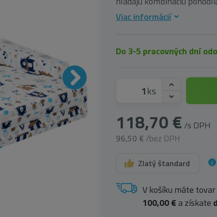
hľadajú kombináciu pohodlia
Viac informácií
Do 3-5 pracovných dní od
ks
118,70 €
/s DPH
96,50 €
/bez DPH
Zlatý štandard
V košíku máte tovar
100,00 €
a získate