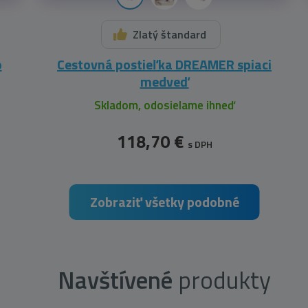
Zlatý štandard
o
Cestovná postieľka DREAMER spiaci
medveď
Skladom, odosielame ihneď
118,70 €
s DPH
Zobraziť všetky podobné
Navštívené
produkty