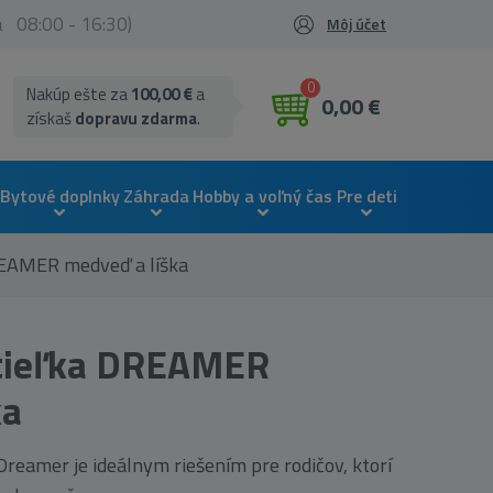
ia 08:00 - 16:30)
Môj účet
0
Nakúp ešte za
100,00 €
a
0,00 €
získaš
dopravu zdarma
.
Bytové doplnky
Záhrada
Hobby a voľný čas
Pre deti
REAMER medveď a líška
stieľka DREAMER
ka
reamer je ideálnym riešením pre rodičov, ktorí