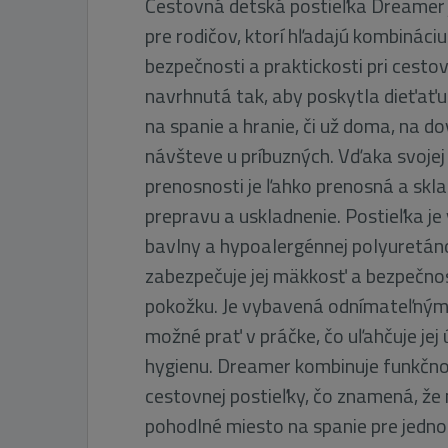
Cestovná detská postieľka Dreamer 
pre rodičov, ktorí hľadajú kombináciu
bezpečnosti a praktickosti pri cestov
navrhnutá tak, aby poskytla dieťaťu
na spanie a hranie, či už doma, na do
návšteve u príbuzných. Vďaka svojej
prenosnosti je ľahko prenosná a sklad
prepravu a uskladnenie. Postieľka je
bavlny a hypoalergénnej polyuretáno
zabezpečuje jej mäkkosť a bezpečnos
pokožku. Je vybavená odnímateľným
možné prať v práčke, čo uľahčuje jej
hygienu. Dreamer kombinuje funkčno
cestovnej postieľky, čo znamená, že
pohodlné miesto na spanie pre jedno 