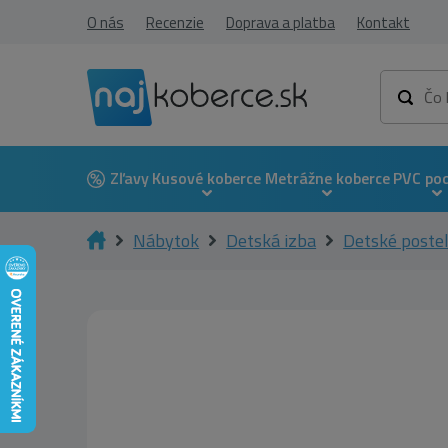
O nás
Recenzie
Doprava a platba
Kontakt
Zľavy
Kusové koberce
Metrážne koberce
PVC po
Nábytok
Detská izba
Detské poste