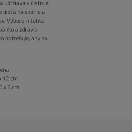
a udržiava v čistote,
 dieťa na spanie a
ov. Výberom tohto
pánku a zdravia
o potrebuje, aby sa
pena
x 12 cm
0 x 6 cm