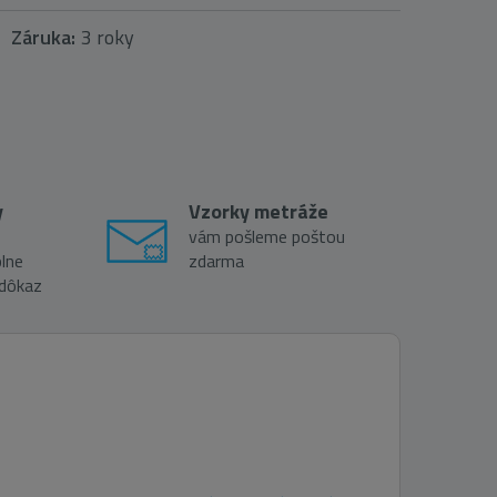
Záruka:
3 roky
y
Vzorky metráže
vám pošleme poštou
lne
zdarma
 dôkaz