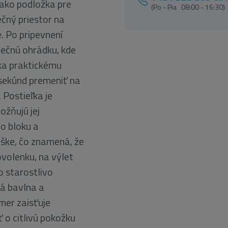
 ako podložka pre
(Po - Pia 08:00 - 16:30)
čný priestor na
e. Po pripevnení
pečnú ohrádku, kde
ka praktickému
 sekúnd premeniť na
. Postieľka je
ožňujú jej
o bloku a
aške, čo znamená, že
ovolenku, na výlet
o starostlivo
ná bavlna a
mer zaisťuje
 o citlivú pokožku