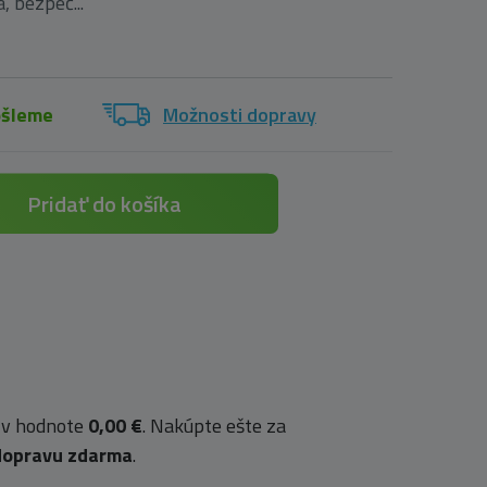
, bezpeč...
ošleme
Možnosti dopravy
Pridať do košíka
 v hodnote
0,00 €
. Nakúpte ešte za
dopravu zdarma
.