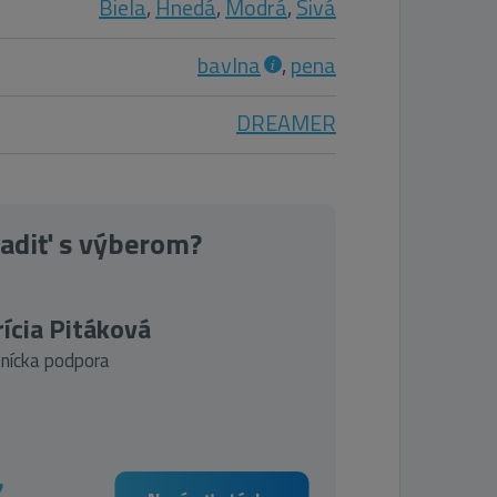
Biela
,
Hnedá
,
Modrá
,
Sivá
bavlna
,
pena
DREAMER
radiť s výberom?
ícia Pitáková
nícka podpora
7