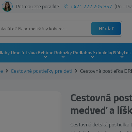
Potrebujete poradiť?
+421 222 205 857
(Po - P
Hľadať
dlahy
Umelá tráva
Behúne
Rohožky
Podlahové doplnky
Nábytok
le
Cestovné postieľky pre deti
Cestovná postieľka D
Cestovná po
medveď a líš
Cestovná detská postieľka D