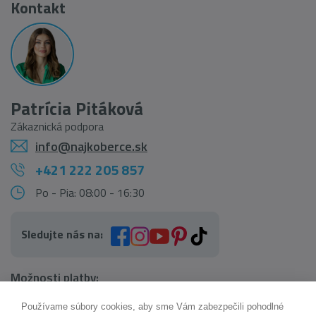
Kontakt
Patrícia Pitáková
Zákaznická podpora
info@najkoberce.sk
+421 222 205 857
Po - Pia: 08:00 - 16:30
Sledujte nás na:
Možnosti platby:
Používame súbory cookies, aby sme Vám zabezpečili pohodlné
AI pomocník Maxík