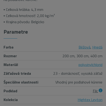
▪ Celková hrúbka: 4,3
mm
▪ Celková hmotnosť: 2,00 kg/
m²
▪ Krajina pôvodu: Belgicko
Parametre
Farba
Béžová
,
Hnedá
Rozmer
200 cm, 300 cm, 400 cm
Materiál
polyvinylchlorid
Záťažová trieda
23 - domácnosť, vysoká záťaž
Špeciálne vlastnosti
Vhodný pre podlahové kúrenie
Podklad
Filc
Kolekcia
Hightex Leyton