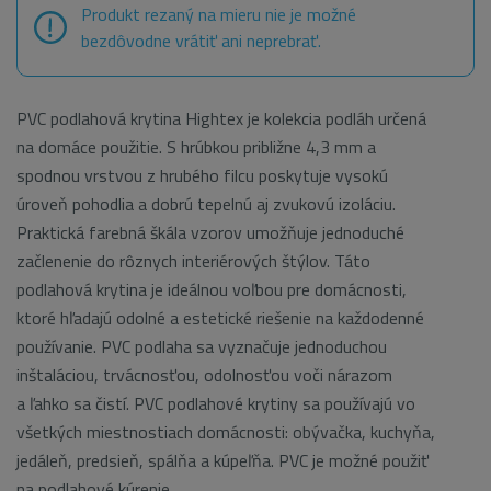
Produkt rezaný na mieru nie je možné
bezdôvodne vrátiť ani neprebrať.
PVC podlahová krytina Hightex je kolekcia podláh určená
na domáce použitie. S hrúbkou približne 4,3 mm a
spodnou vrstvou z hrubého filcu poskytuje vysokú
úroveň pohodlia a dobrú tepelnú aj zvukovú izoláciu.
Praktická farebná škála vzorov umožňuje jednoduché
začlenenie do rôznych interiérových štýlov. Táto
podlahová krytina je ideálnou voľbou pre domácnosti,
ktoré hľadajú odolné a estetické riešenie na každodenné
používanie.
PVC podlaha sa vyznačuje jednoduchou
inštaláciou, trvácnosťou, odolnosťou voči nárazom
a ľahko sa čistí. PVC podlahové krytiny sa používajú vo
všetkých miestnostiach domácnosti: obývačka, kuchyňa,
jedáleň, predsieň, spálňa a kúpeľňa. PVC je možné použiť
na podlahové kúrenie.