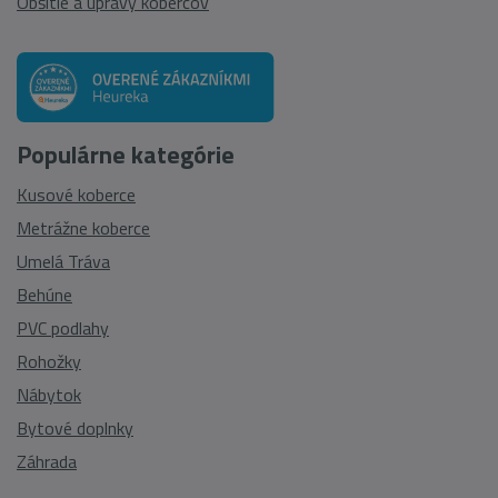
Obšitie a úpravy kobercov
Populárne kategórie
Kusové koberce
Metrážne koberce
Umelá Tráva
Behúne
PVC podlahy
Rohožky
Nábytok
Bytové doplnky
Záhrada