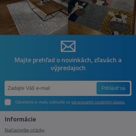
Majte prehľad o novinkách, zľavách a
výpredajoch
Prihlásiť sa
Odoslaním e-mailu súhlasíte so
spracovaním osobných údajov.
Informácie
Najčastejšie otázky