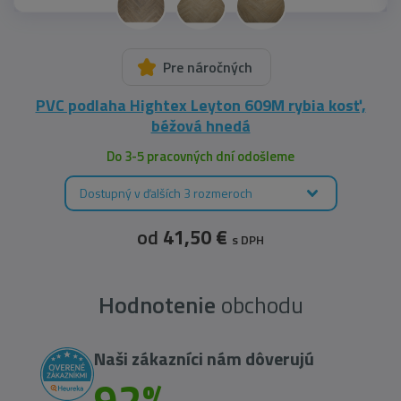
Pre náročných
PVC podlaha Hightex Leyton 609M rybia kosť,
béžová hnedá
Do 3-5 pracovných dní odošleme
Dostupný v ďalších 3 rozmeroch
od
41,50 €
s DPH
Hodnotenie
obchodu
Naši zákazníci nám dôverujú
92%