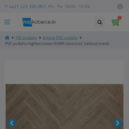
+421 222 205 857
(Po - Pia 08:00 - 16:30)
0
PVC podlahy
Bytové PVC podlahy
PVC podlaha Hightex Leyton 609M rybia kosť, béžová hnedá