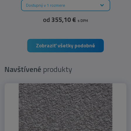
Dostupný v 1 rozmere
od
355,10 €
s DPH
Zobraziť všetky podobné
Navštívené
produkty