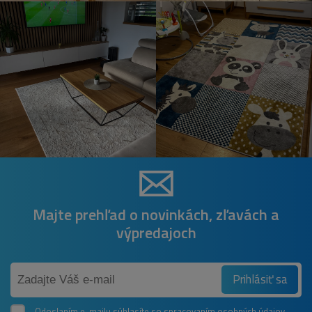
Majte prehľad o novinkách, zľavách a
výpredajoch
Prihlásiť sa
Odoslaním e-mailu súhlasíte so
spracovaním osobných údajov.