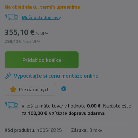
Na objednávku, termín upresníme
Možnosti dopravy
355,10 €
/s DPH
288,70 €
/bez DPH
Pridať do košíka
Vypočítajte si cenu montáže online
Pre náročných
V košíku máte tovar v hodnote
0,00 €
. Nakúpte ešte
za
100,00 €
a získate
dopravu zdarma
.
Kód produktu:
100548225
Záruka:
3 roky