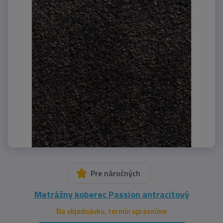
Pre náročných
Metrážny koberec Passion antracitový
Na objednávku, termín upresníme