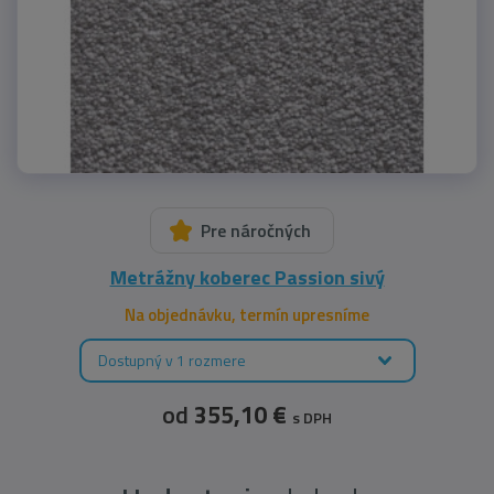
Pre náročných
Metrážny koberec Passion sivý
Na objednávku, termín upresníme
Dostupný v 1 rozmere
od
355,10 €
s DPH