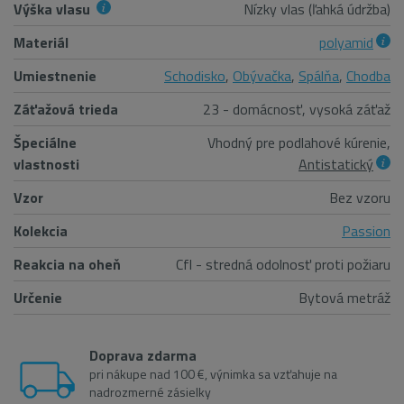
Výška vlasu
Nízky vlas (ľahká údržba)
Materiál
polyamid
Umiestnenie
Schodisko
,
Obývačka
,
Spálňa
,
Chodba
Záťažová trieda
23 - domácnosť, vysoká záťaž
Špeciálne
Vhodný pre podlahové kúrenie,
vlastnosti
Antistatický
Vzor
Bez vzoru
Kolekcia
Passion
Reakcia na oheň
Cfl - stredná odolnosť proti požiaru
Určenie
Bytová metráž
Doprava zdarma
pri nákupe nad 100 €, výnimka sa vzťahuje na
nadrozmerné zásielky