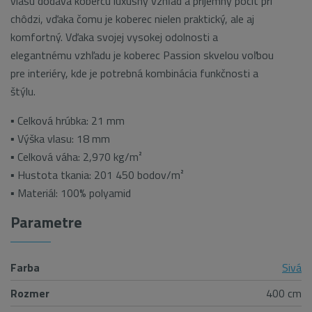
vlasu dodáva kobercu luxusný vzhľad a príjemný pocit pri
chôdzi, vďaka čomu je koberec nielen praktický, ale aj
komfortný. Vďaka svojej vysokej odolnosti a
elegantnému vzhľadu je koberec Passion skvelou voľbou
pre interiéry, kde je potrebná kombinácia funkčnosti a
štýlu.
▪ Celková hrúbka: 21 mm
▪ Výška vlasu: 18 mm
▪ Celková váha: 2,970 kg/m²
▪ Hustota tkania: 201 450 bodov/m²
▪ Materiál: 100% polyamid
Parametre
Farba
Sivá
Rozmer
400 cm