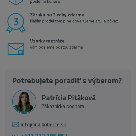
pošleme kuriéra
Záruka na 3 roky zdarma
Našim produktom plne dôverujeme a tu je dôkaz
Vzorky metráže
vám pošleme poštou zdarma
Potrebujete poradiť s výberom?
Patrícia Pitáková
Zákaznícka podpora
info@najkoberce.sk
+421 222 205 857