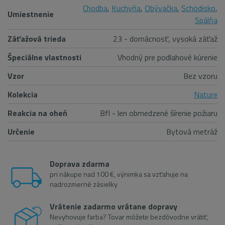
Chodba
,
Kuchyňa
,
Obývačka
,
Schodisko
,
Umiestnenie
Spálňa
Záťažová trieda
23 - domácnosť, vysoká záťaž
Špeciálne vlastnosti
Vhodný pre podlahové kúrenie
Vzor
Bez vzoru
Kolekcia
Nature
Reakcia na oheň
Bfl - len obmedzené šírenie požiaru
Určenie
Bytová metráž
Doprava zdarma
pri nákupe nad 100 €, výnimka sa vzťahuje na
nadrozmerné zásielky
Vrátenie zadarmo vrátane dopravy
Nevyhovuje farba? Tovar môžete bezdôvodne vrátiť,