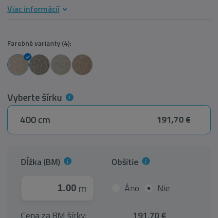
Viac informácií
Farebné varianty (4):
Vyberte šírku
400 cm
191,70 €
Dĺžka (BM)
Obšitie
m
Áno
Nie
Cena za BM šírky:
191,70 €