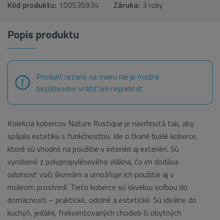
Kód produktu:
100535934
Záruka:
3 roky
Popis produktu
Produkt rezaný na mieru nie je možné
bezdôvodne vrátiť ani neprebrať.
Kolekcia kobercov Nature Rustique je navrhnutá tak, aby
spájala estetiku s funkčnosťou. Ide o tkané buklé koberce,
ktoré sú vhodné na použitie v interiéri aj exteriéri. Sú
vyrobené z polypropylénového vlákna, čo im dodáva
odolnosť voči škvrnám a umožňuje ich použitie aj v
mokrom prostredí. Tieto koberce sú skvelou voľbou do
domácnosti – praktické, odolné a estetické. Sú ideálne do
kuchýň, jedální, frekventovaných chodieb či obytných