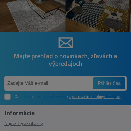
Majte prehľad o novinkách, zľavách a
výpredajoch
Prihlásiť sa
Odoslaním e-mailu súhlasíte so
spracovaním osobných údajov.
Informácie
Najčastejšie otázky