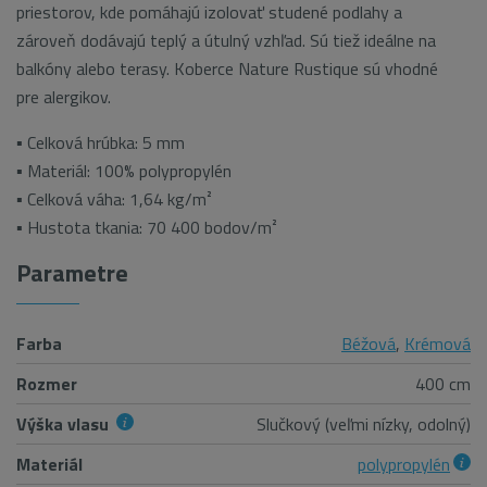
priestorov, kde pomáhajú izolovať studené podlahy a
zároveň dodávajú teplý a útulný vzhľad. Sú tiež ideálne na
balkóny alebo terasy. Koberce Nature Rustique sú vhodné
pre alergikov.
▪ Celková hrúbka: 5 mm
▪ Materiál: 100% polypropylén
▪ Celková váha: 1,64 kg/m²
▪ Hustota tkania: 70 400 bodov/m²
Parametre
Farba
Béžová
,
Krémová
Rozmer
400 cm
Výška vlasu
Slučkový (veľmi nízky, odolný)
Materiál
polypropylén