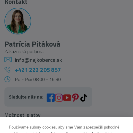
Kontakt
Patrícia Pitáková
Zákaznická podpora
info@najkoberce.sk
+421 222 205 857
Po - Pia: 08:00 - 16:30
Sledujte nás na:
Možnosti platby:
Používame súbory cookies, aby sme Vám zabezpečili pohodlné
AI pomocník Maxík