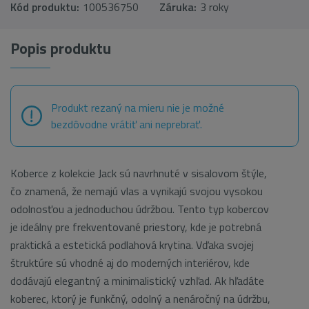
Kód produktu:
100536750
Záruka:
3 roky
Popis produktu
Produkt rezaný na mieru nie je možné
bezdôvodne vrátiť ani neprebrať.
Koberce z kolekcie Jack sú navrhnuté v sisalovom štýle,
čo znamená, že nemajú vlas a vynikajú svojou vysokou
odolnosťou a jednoduchou údržbou. Tento typ kobercov
je ideálny pre frekventované priestory, kde je potrebná
praktická a estetická podlahová krytina. Vďaka svojej
štruktúre sú vhodné aj do moderných interiérov, kde
dodávajú elegantný a minimalistický vzhľad. Ak hľadáte
koberec, ktorý je funkčný, odolný a nenáročný na údržbu,