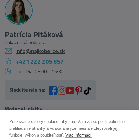
Patrícia Pitáková
Zákaznická podpora
info@najkoberce.sk
+421 222 205 857
Po - Pia: 08:00 - 16:30
Sledujte nás na:
Možnosti platby:
Používame súbory cookies, aby sme Vám zabezpečili pohodlné
AI pomocník Maxík
prehliadanie stránky a vďaka analýze neustále zlepšovali jej
Online
funkcie, výkon a použiteľnosť.
Viac informácií