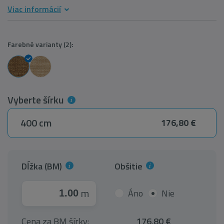
Viac informácií
Farebné varianty (2):
Vyberte šírku
400 cm
176,80 €
Dĺžka (BM)
Obšitie
m
Áno
Nie
Cena za BM šírky:
176,80 €