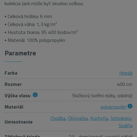
kolekcia Jack môže byť skvelou voľbou.
▪ Celková hrúbka: 6 mm
▪ Celková váha: 1,3 kg/m²
▪ Hustota tkania: 95 400 bodov/m²
▪ Materiál: 100% polypropylén
Parametre
Farba
Hnedá
Rozmer
400 cm
Výška vlasu
Slučkový (veľmi nízky, odolný)
Materiál
polypropylén
Chodba
,
Obývačka
,
Kuchyňa
,
Schodisko
,
Umiestnenie
Spálňa
Záťažová trieda
23 - domácnosť, vysoká záťaž