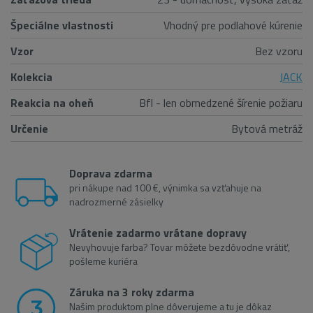
Špeciálne vlastnosti
Vhodný pre podlahové kúrenie
Vzor
Bez vzoru
Kolekcia
JACK
Reakcia na oheň
Bfl - len obmedzené šírenie požiaru
Určenie
Bytová metráž
Doprava zdarma
pri nákupe nad 100 €, výnimka sa vzťahuje na
nadrozmerné zásielky
Vrátenie zadarmo vrátane dopravy
Nevyhovuje farba? Tovar môžete bezdôvodne vrátiť,
pošleme kuriéra
Záruka na 3 roky zdarma
Našim produktom plne dôverujeme a tu je dôkaz