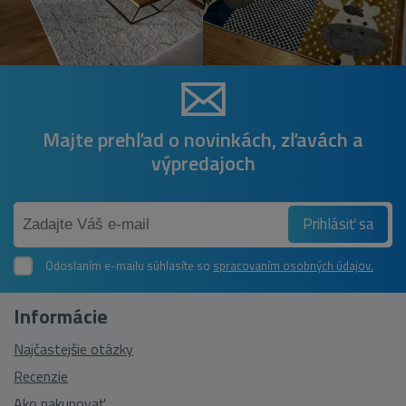
Majte prehľad o novinkách, zľavách a
výpredajoch
Prihlásiť sa
Odoslaním e-mailu súhlasíte so
spracovaním osobných údajov.
Informácie
Najčastejšie otázky
Recenzie
Ako nakupovať