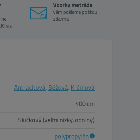
y
Vzorky metráže
vám pošleme poštou
lne
zdarma
 dôkaz
Antracitová
,
Béžová
,
Krémová
400 cm
Slučkový (veľmi nízky, odolný)
polypropylén