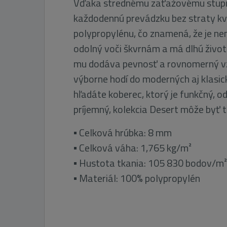
Vďaka strednému zaťažovému stupň
každodennú prevádzku bez straty kva
polypropylénu, čo znamená, že je ne
odolný voči škvrnám a má dlhú život
mu dodáva pevnosť a rovnomerný vz
výborne hodí do moderných aj klasick
hľadáte koberec, ktorý je funkčný, o
príjemný, kolekcia Desert môže byť 
▪ Celková hrúbka: 8 mm
▪ Celková váha: 1,765 kg/m²
▪ Hustota tkania: 105 830 bodov/m²
▪ Materiál: 100% polypropylén