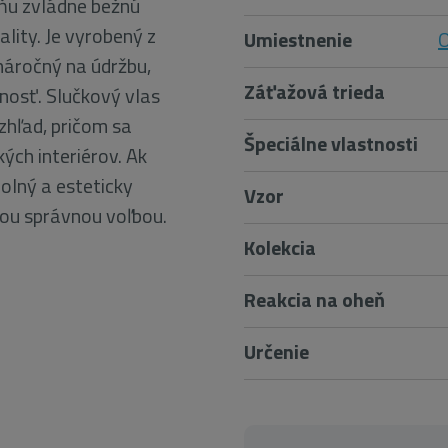
u zvládne bežnú
lity. Je vyrobený z
Umiestnenie
náročný na údržbu,
Záťažová trieda
nosť. Slučkový vlas
hľad, pričom sa
Špeciálne vlastnosti
ých interiérov. Ak
dolný a esteticky
Vzor
tou správnou voľbou.
Kolekcia
Reakcia na oheň
Určenie