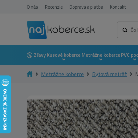
O nás
Recenzie
Doprava a platba
Kontakt
Zľavy
Kusové koberce
Metrážne koberce
PVC po
Metrážne koberce
Bytová metráž
M