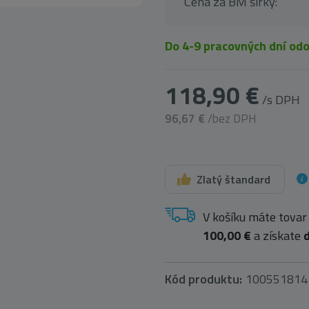
Cena za BM šírky:
Do 4-9 pracovných dní od
118,90 €
/s DPH
96,67 €
/bez DPH
Zlatý štandard
V košíku máte tovar
100,00 €
a získate
Kód produktu:
100551814