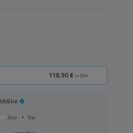
118,90 €
/s DPH
Obšitie
Áno
Nie