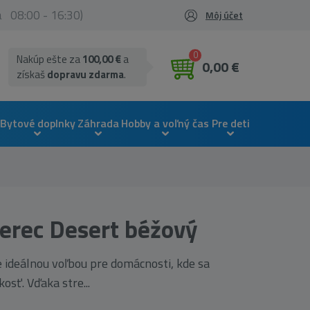
ia 08:00 - 16:30)
Môj účet
0
Nakúp ešte za
100,00 €
a
0,00 €
získaš
dopravu zdarma
.
Bytové doplnky
Záhrada
Hobby a voľný čas
Pre deti
erec Desert béžový
 ideálnou voľbou pre domácnosti, kde sa
osť. Vďaka stre...