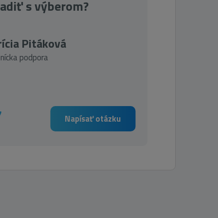
radiť s výberom?
ícia Pitáková
nícka podpora
7
Napísať otázku