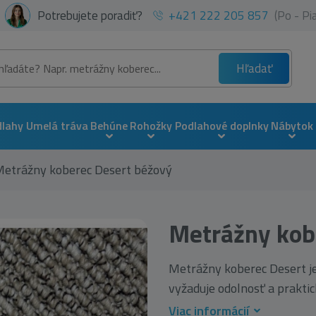
Potrebujete poradiť?
+421 222 205 857
(Po - P
Hľadať
dlahy
Umelá tráva
Behúne
Rohožky
Podlahové doplnky
Nábytok
etrážny koberec Desert béžový
Metrážny kob
Metrážny koberec Desert je
vyžaduje odolnosť a praktick
Viac informácií