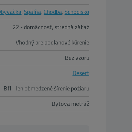
Obývačka
,
Spálňa
,
Chodba
,
Schodisko
22 - domácnosť, stredná záťaž
Vhodný pre podlahové kúrenie
Bez vzoru
Desert
Bfl - len obmedzené šírenie požiaru
Bytová metráž