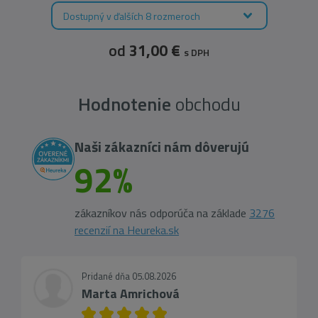
Dostupný v ďalších 8 rozmeroch
od
31,00 €
s DPH
Hodnotenie
obchodu
Naši zákazníci nám dôverujú
92%
zákazníkov nás odporúča na základe
3276
recenzií na Heureka.sk
Pridané dňa 05.08.2026
Marta Amrichová