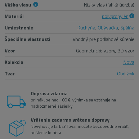
Výška vlasu
Nízky vlas (ľahká údržba)
Materiál
polypropylén
Umiestnenie
Kuchyňa
,
Obývačka
,
Spálňa
Špeciálne vlastnosti
Vhodný pre podlahové kúrenie
Vzor
Geometrické vzory, 3D vzor
Kolekcia
Nova
Tvar
Obdĺžnik
Doprava zdarma
pri nákupe nad 100 €, výnimka sa vzťahuje na
nadrozmerné zásielky
Vrátenie zadarmo vrátane dopravy
Nevyhovuje farba? Tovar môžete bezdôvodne vrátiť,
pošleme kuriéra