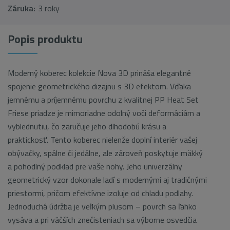
Záruka:
3 roky
Popis produktu
Moderný koberec kolekcie Nova 3D prináša elegantné
spojenie geometrického dizajnu s 3D efektom. Vďaka
jemnému a príjemnému povrchu z kvalitnej PP Heat Set
Friese priadze je mimoriadne odolný voči deformáciám a
vyblednutiu, čo zaručuje jeho dlhodobú krásu a
praktickosť. Tento koberec nielenže doplní interiér vašej
obývačky, spálne či jedálne, ale zároveň poskytuje mäkký
a pohodlný podklad pre vaše nohy. Jeho univerzálny
geometrický vzor dokonale ladí s modernými aj tradičnými
priestormi, pričom efektívne izoluje od chladu podlahy.
Jednoduchá údržba je veľkým plusom – povrch sa ľahko
vysáva a pri väčších znečisteniach sa výborne osvedčia