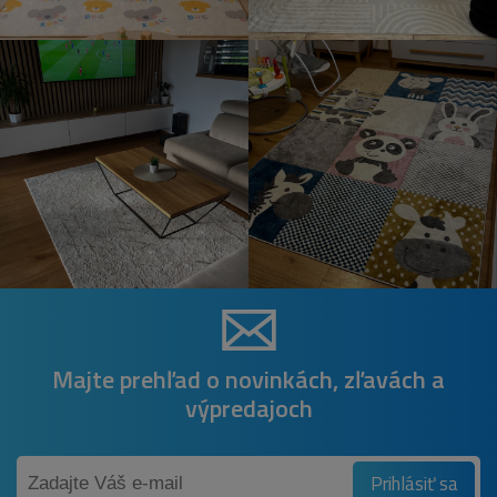
Majte prehľad o novinkách, zľavách a
výpredajoch
Prihlásiť sa