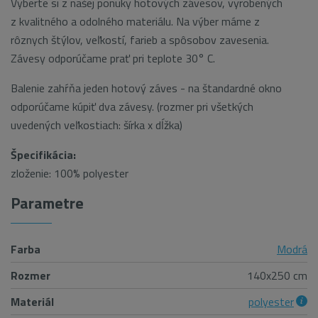
Vyberte si z našej ponuky hotových závesov, vyrobených
z kvalitného a odolného materiálu. Na výber máme z
rôznych štýlov, veľkostí, farieb a spôsobov zavesenia.
Závesy odporúčame prať pri teplote 30° C.
Balenie zahŕňa jeden hotový záves - na štandardné okno
odporúčame kúpiť dva závesy. (rozmer pri všetkých
uvedených veľkostiach: šírka x dĺžka)
Špecifikácia:
zloženie: 100% polyester
Parametre
Farba
Modrá
Rozmer
140x250 cm
Materiál
polyester