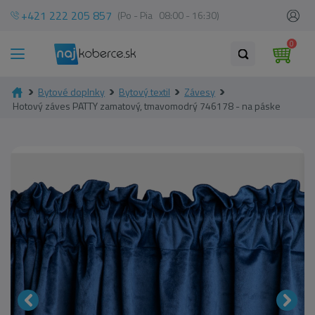
+421 222 205 857
(Po - Pia 08:00 - 16:30)
0
Bytové doplnky
Bytový textil
Závesy
Hotový záves PATTY zamatový, tmavomodrý 746178 - na páske