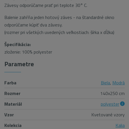
Závesy odporúčame prať pri teplote 30° C.
Balenie zahŕňa jeden hotový záves - na štandardné okno
odporúčame kúpiť dva závesy.
(rozmer pri všetkých uvedených veľkostiach: šírka x dĺžka)
Špecifikácia:
zloženie: 100% polyester
Parametre
Farba
Biela
,
Modrá
Rozmer
140x250 cm
Materiál
polyester
Vzor
Kvetované vzory
Kolekcia
Kalia