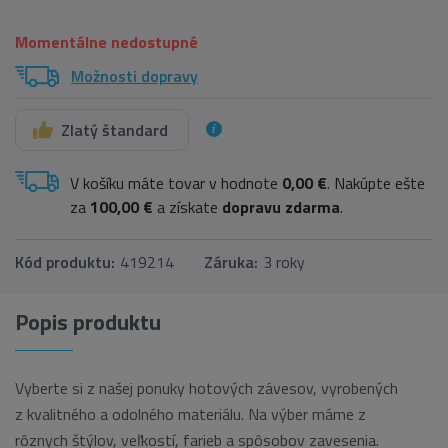
Momentálne nedostupné
Možnosti dopravy
Zlatý štandard
V košíku máte tovar v hodnote
0,00 €
. Nakúpte ešte
za
100,00 €
a získate
dopravu zdarma
.
Kód produktu:
419214
Záruka:
3 roky
Popis produktu
Vyberte si z našej ponuky hotových závesov, vyrobených
z kvalitného a odolného materiálu. Na výber máme z
rôznych štýlov, veľkostí, farieb a spôsobov zavesenia.