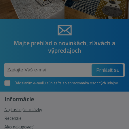
Majte prehľad o novinkách, zľavách a
výpredajoch
Prihlásiť sa
Odoslaním e-mailu súhlasíte so
spracovaním osobných údajov.
Informácie
Najčastejšie otázky
Recenzie
Ako nakupovať