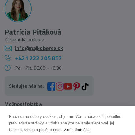
Patrícia Pitáková
Zákaznická podpora
info@najkoberce.sk
+421 222 205 857
Po - Pia: 08:00 - 16:30
Sledujte nás na:
Možnosti platby:
Používame súbory cookies, aby sme Vám zabezpečili pohodlné
AI pomocník Maxík
prehliadanie stránky a vďaka analýze neustále zlepšovali jej
Online
funkcie, výkon a použiteľnosť.
Viac informácií