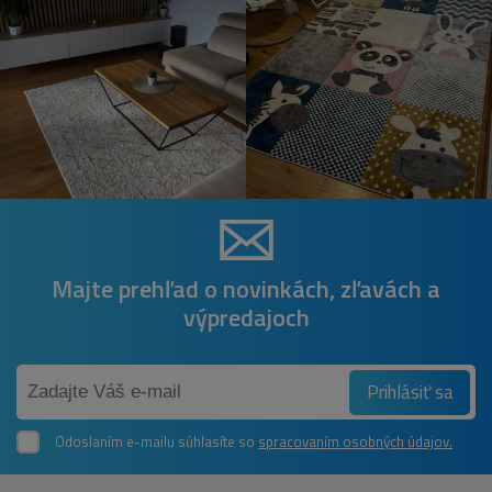
Majte prehľad o novinkách, zľavách a
výpredajoch
Prihlásiť sa
Odoslaním e-mailu súhlasíte so
spracovaním osobných údajov.