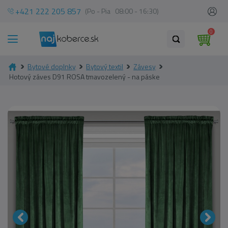
+421 222 205 857
(Po - Pia 08:00 - 16:30)
0
Bytové doplnky
Bytový textil
Závesy
Hotový záves D91 ROSA tmavozelený - na páske