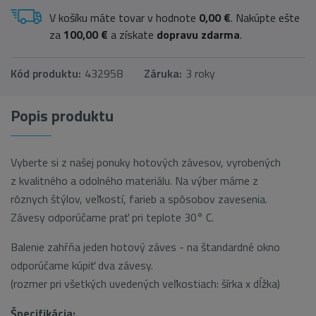
V košíku máte tovar v hodnote
0,00 €
. Nakúpte ešte
za
100,00 €
a získate
dopravu zdarma
.
Kód produktu:
432958
Záruka:
3 roky
Popis produktu
Vyberte si z našej ponuky hotových závesov, vyrobených
z kvalitného a odolného materiálu. Na výber máme z
rôznych štýlov, veľkostí, farieb a spôsobov zavesenia.
Závesy odporúčame prať pri teplote 30° C.
Balenie zahŕňa jeden hotový záves - na štandardné okno
odporúčame kúpiť dva závesy.
(rozmer pri všetkých uvedených veľkostiach: šírka x dĺžka)
Špecifikácia: