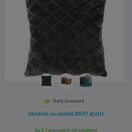
Zlatý štandard
Obliečka na vankúš MERY grafit
Do 3-7 pracovných dní odošleme