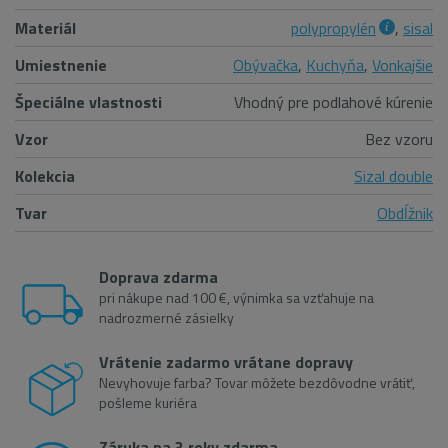
Materiál
polypropylén
,
sisal
Umiestnenie
Obývačka
,
Kuchyňa
,
Vonkajšie
Špeciálne vlastnosti
Vhodný pre podlahové kúrenie
Vzor
Bez vzoru
Kolekcia
Sizal double
Tvar
Obdĺžnik
Doprava zdarma
pri nákupe nad 100 €, výnimka sa vzťahuje na
nadrozmerné zásielky
Vrátenie zadarmo vrátane dopravy
Nevyhovuje farba? Tovar môžete bezdôvodne vrátiť,
pošleme kuriéra
Záruka na 3 roky zdarma