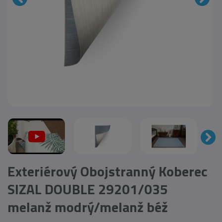
Exteriérový Obojstranný Koberec
SIZAL DOUBLE 29201/035
melanž modrý/melanž béž