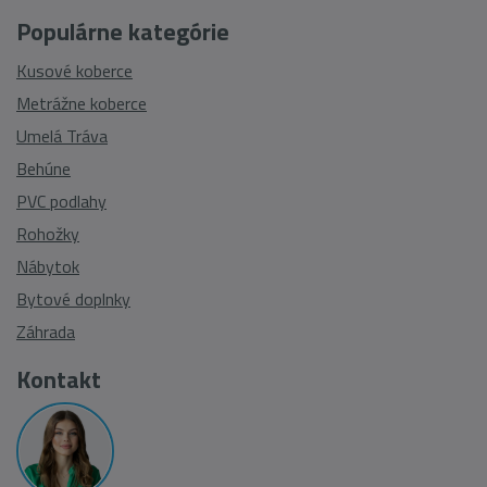
Populárne kategórie
Kusové koberce
Metrážne koberce
Umelá Tráva
Behúne
PVC podlahy
Rohožky
Nábytok
Bytové doplnky
Záhrada
Kontakt