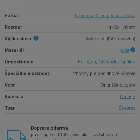
Farba
Červená
,
Zelená
,
Viacfarebná
Rozmer
170x170 cm
Výška vlasu
Nízky vlas (ľahká údržba)
Materiál
vlna
Umiestnenie
Kuchyňa
,
Obývačka
,
Spálňa
Špeciálne vlastnosti
Vhodný pre podlahové kúrenie
Vzor
Orientálne vzory
Kolekcia
Omega
Tvar
Štvorec
Doprava zdarma
pri nákupe nad 100 €, výnimka sa vzťahuje na