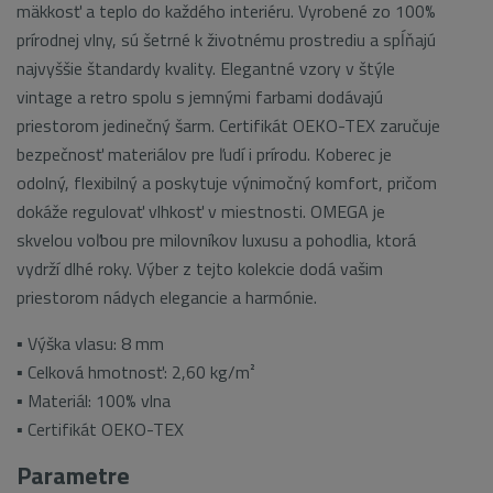
mäkkosť a teplo do každého interiéru. Vyrobené zo 100%
prírodnej vlny, sú šetrné k životnému prostrediu a spĺňajú
najvyššie štandardy kvality. Elegantné vzory v štýle
vintage a retro spolu s jemnými farbami dodávajú
priestorom jedinečný šarm. Certifikát OEKO-TEX zaručuje
bezpečnosť materiálov pre ľudí i prírodu. Koberec je
odolný, flexibilný a poskytuje výnimočný komfort, pričom
dokáže regulovať vlhkosť v miestnosti. OMEGA je
skvelou voľbou pre milovníkov luxusu a pohodlia, ktorá
vydrží dlhé roky. Výber z tejto kolekcie dodá vašim
priestorom nádych elegancie a harmónie.
▪ Výška vlasu: 8 mm
▪ Celková hmotnosť: 2,60 kg/m
²
▪ Materiál: 100% vlna
▪ Certifikát OEKO-TEX
Parametre