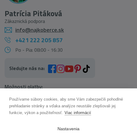
Patrícia Pitáková
Zákaznická podpora
info@najkoberce.sk
+421 222 205 857
Po - Pia: 08:00 - 16:30
Sledujte nás na:
Možnosti platby:
Používame súbory cookies, aby sme Vám zabezpečili pohodlné
AI pomocník Maxík
prehliadanie stránky a vďaka analýze neustále zlepšovali jej
Online
funkcie, výkon a použiteľnosť.
Viac informácií
Možnosti dopravy:
Nastavenia