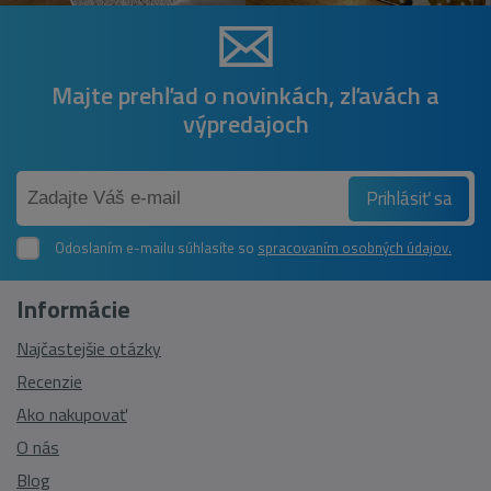
Majte prehľad o novinkách, zľavách a
výpredajoch
Prihlásiť sa
Odoslaním e-mailu súhlasíte so
spracovaním osobných údajov.
Informácie
Najčastejšie otázky
Recenzie
Ako nakupovať
O nás
Blog