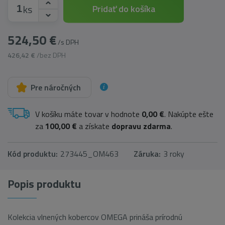
ks
Pridať do košíka
524,50 €
/s DPH
426,42 €
/bez DPH
Pre náročných
V košíku máte tovar v hodnote
0,00 €
. Nakúpte ešte
za
100,00 €
a získate
dopravu zdarma
.
Kód produktu:
273445_OM463
Záruka:
3 roky
Popis produktu
Kolekcia vlnených kobercov OMEGA prináša prírodnú