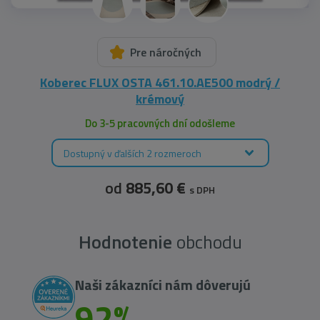
Pre náročných
Koberec FLUX OSTA 461.10.AE500 modrý /
krémový
Do 3-5 pracovných dní odošleme
Dostupný v ďalších 2 rozmeroch
od
885,60 €
s DPH
Hodnotenie
obchodu
Naši zákazníci nám dôverujú
92%