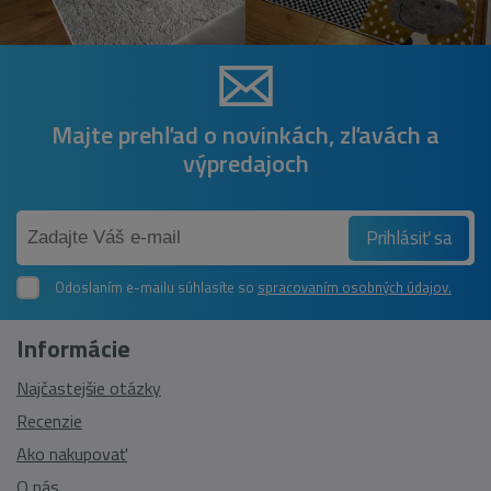
Majte prehľad o novinkách, zľavách a
výpredajoch
Prihlásiť sa
Odoslaním e-mailu súhlasíte so
spracovaním osobných údajov.
Informácie
Najčastejšie otázky
Recenzie
Ako nakupovať
O nás