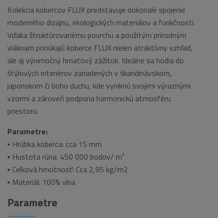
Kolekcia kobercov FLUX predstavuje dokonalé spojenie
moderného dizajnu, ekologických materiálov a funkčnosti.
Vďaka štruktúrovanému povrchu a použitým prírodným
vláknam ponúkajú koberce FLUX nielen atraktívny vzhľad,
ale aj výnimočný hmatový zážitok. Ideálne sa hodia do
štýlových interiérov zariadených v škandinávskom,
japonskom či boho duchu, kde vyniknú svojimi výraznými
vzormi a zároveň podporia harmonickú atmosféru
priestoru.
Parametre:
▪
Hrúbka koberca:
cca 15 mm
▪ H
ustota rúna:
450 000 bodov/ m²
▪ Celková hmotnosť: Cca 2,95 kg/m2
▪ Materiál: 100% vlna
Parametre