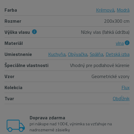
Farba
Krémová
,
Modrá
Rozmer
200x300 cm
Výška vlasu
Nízky vlas (ľahká údržba)
Materiál
vlna
Umiestnenie
Kuchyňa
,
Obývačka
,
Spálňa
,
Detská izba
Špeciálne vlastnosti
Vhodný pre podlahové kúrenie
Vzor
Geometrické vzory
Kolekcia
Flux
Tvar
Obdĺžnik
Doprava zdarma
pri nákupe nad 100 €, výnimka sa vzťahuje na
nadrozmerné zásielky