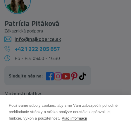
Patrícia Pitáková
Zákaznická podpora
info@najkoberce.sk
+421 222 205 857
Po - Pia: 08:00 - 16:30
Sledujte nás na:
Možnosti platby:
Používame súbory cookies, aby sme Vám zabezpečili pohodlné
AI pomocník Maxík
prehliadanie stránky a vďaka analýze neustále zlepšovali jej
Online
funkcie, výkon a použiteľnosť.
Viac informácií