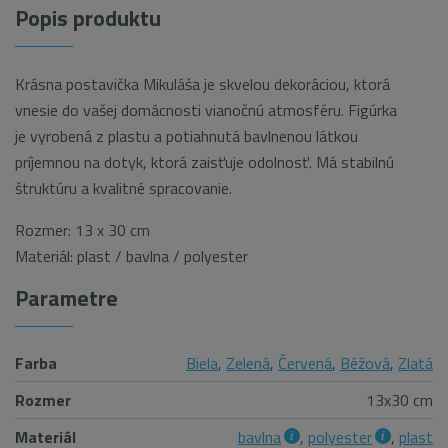
Popis produktu
Krásna postavička Mikuláša je skvelou dekoráciou, ktorá
vnesie do vašej domácnosti vianočnú atmosféru. Figúrka
je vyrobená z plastu a potiahnutá bavlnenou látkou
príjemnou na dotyk, ktorá zaisťuje odolnosť. Má stabilnú
štruktúru a kvalitné spracovanie.
Rozmer: 13 x 30 cm
Materiál: plast / bavlna / polyester
Parametre
Farba
Biela
,
Zelená
,
Červená
,
Béžová
,
Zlatá
Rozmer
13x30 cm
Materiál
bavlna
,
polyester
,
plast