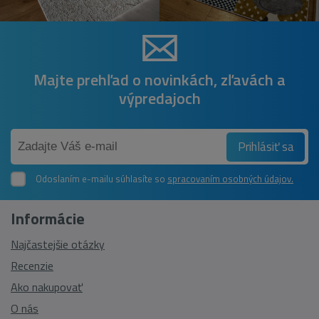
Majte prehľad o novinkách, zľavách a
výpredajoch
Prihlásiť sa
Odoslaním e-mailu súhlasíte so
spracovaním osobných údajov.
Informácie
Najčastejšie otázky
Recenzie
Ako nakupovať
O nás