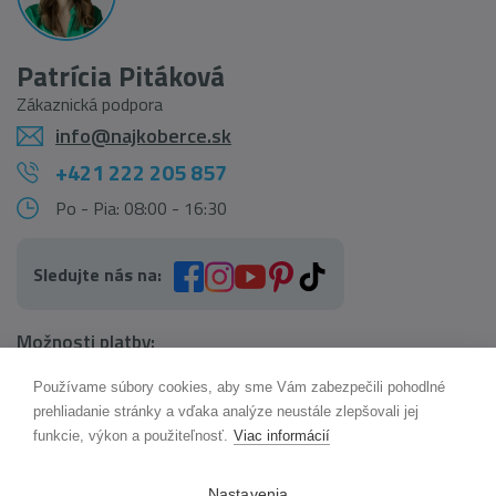
Patrícia Pitáková
Zákaznická podpora
info@najkoberce.sk
+421 222 205 857
Po - Pia: 08:00 - 16:30
Sledujte nás na:
Možnosti platby:
Používame súbory cookies, aby sme Vám zabezpečili pohodlné
AI pomocník Maxík
prehliadanie stránky a vďaka analýze neustále zlepšovali jej
Online
funkcie, výkon a použiteľnosť.
Viac informácií
Možnosti dopravy:
Nastavenia