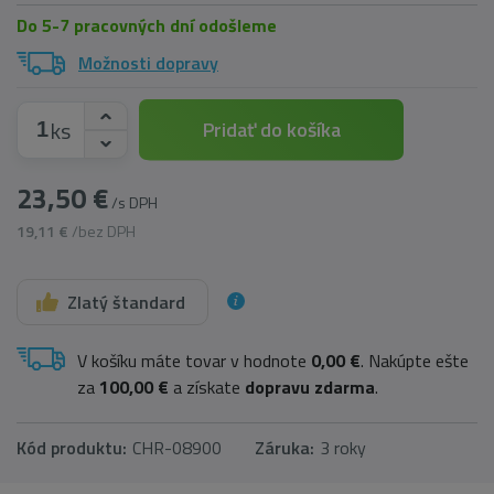
Do 5-7 pracovných dní odošleme
Možnosti dopravy
ks
Pridať do košíka
23,50 €
/s DPH
19,11 €
/bez DPH
Zlatý štandard
V košíku máte tovar v hodnote
0,00 €
. Nakúpte ešte
za
100,00 €
a získate
dopravu zdarma
.
Kód produktu:
CHR-08900
Záruka:
3 roky