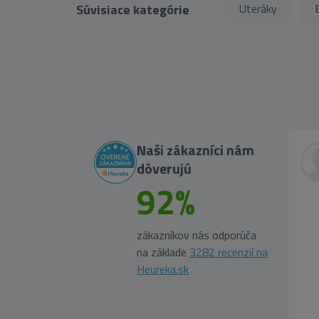
Súvisiace kategórie
Uteráky
Naši zákazníci nám
dôverujú
92%
zákazníkov nás odporúča
na základe
3282 recenzií na
Heureka.sk