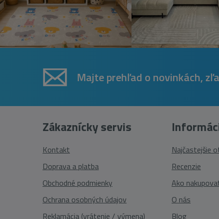
Majte prehľad o novinkách, zľ
Zákaznícky servis
Informác
Kontakt
Najčastejšie 
Doprava a platba
Recenzie
Obchodné podmienky
Ako nakupova
Ochrana osobných údajov
O nás
Reklamácia (vrátenie / výmena)
Blog