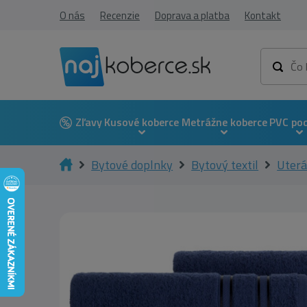
O nás
Recenzie
Doprava a platba
Kontakt
Zľavy
Kusové koberce
Metrážne koberce
PVC po
Bytové doplnky
Bytový textil
Uter