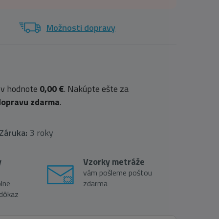
Možnosti dopravy
 v hodnote
0,00 €
. Nakúpte ešte za
dopravu zdarma
.
Záruka:
3 roky
y
Vzorky metráže
vám pošleme poštou
lne
zdarma
 dôkaz