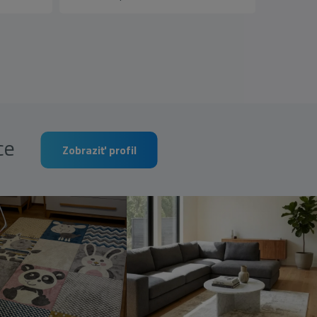
rce
Zobraziť profil