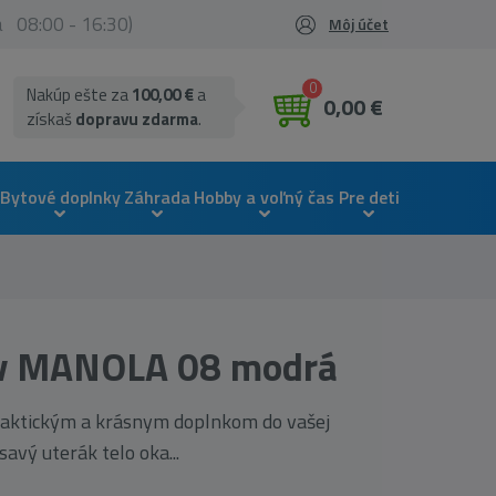
ia 08:00 - 16:30)
Môj účet
0
Nakúp ešte za
100,00 €
a
0,00 €
získaš
dopravu zdarma
.
Bytové doplnky
Záhrada
Hobby a voľný čas
Pre deti
ov MANOLA 08 modrá
raktickým a krásnym doplnkom do vašej
avý uterák telo oka...