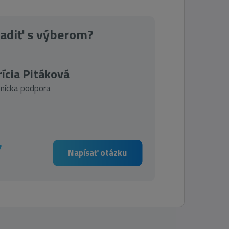
radiť s výberom?
ícia Pitáková
nícka podpora
7
Napísať otázku