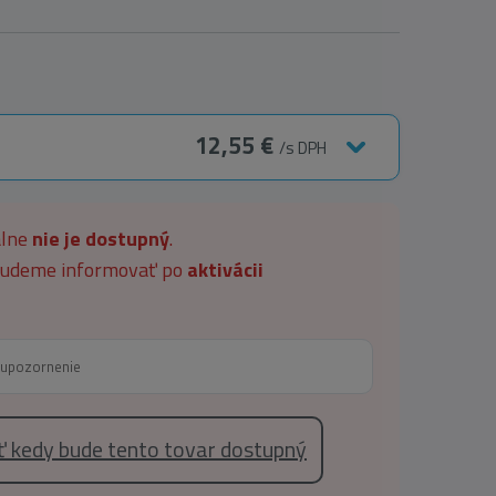
12,55 €
/s DPH
álne
nie je dostupný
.
 budeme informovať po
aktivácii
eť kedy bude tento tovar dostupný