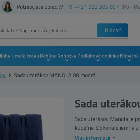
Potrebujete poradiť?
+421 222 205 857
(Po - P
Hľadať
dlahy
Umelá tráva
Behúne
Rohožky
Podlahové doplnky
Nábytok
áky
Sada uterákov MANOLA 08 modrá
Sada uterák
Sada uterákov Manola je p
kúpeľne. Dokonale jemný a s
Viac informácií