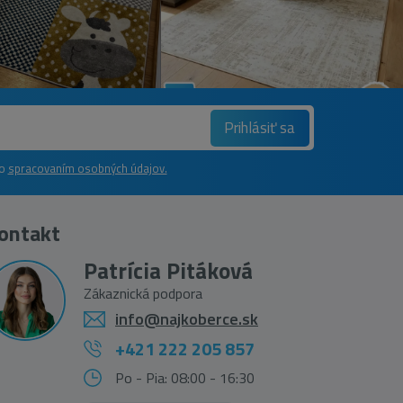
Prihlásiť sa
so
spracovaním osobných údajov.
ontakt
Patrícia Pitáková
Zákaznická podpora
info@najkoberce.sk
+421 222 205 857
Po - Pia: 08:00 - 16:30