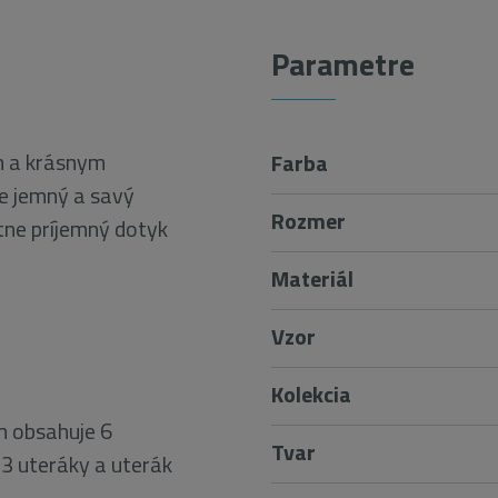
Parametre
m a krásnym
Farba
e jemný a savý
Rozmer
tne príjemný dotyk
Materiál
Vzor
Kolekcia
 obsahuje 6
Tvar
3 uteráky a uterák