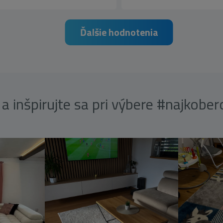
Ďalšie hodnotenia
a inšpirujte sa pri výbere #najkobe