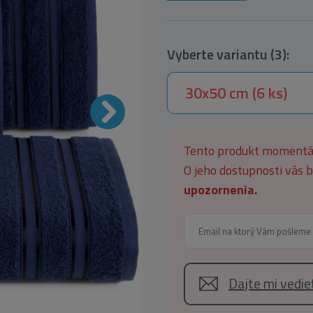
Vyberte variantu (3):
30x50 cm (6 ks)
Tento produkt moment
O jeho dostupnosti vás
upozornenia.
Dajte mi vedi