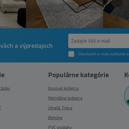
avách a výpredajoch
Odoslaním e-mailu súhlasíte 
ie
Populárne kategórie
K
otázky
Kusové koberce
Metrážne koberce
ť
Umelá Tráva
Behúne
PVC podlahy