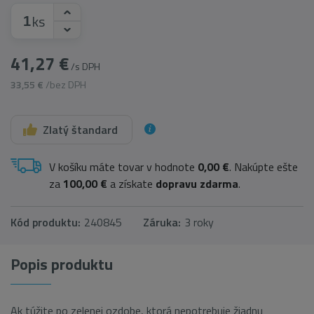
ks
41,27 €
/s DPH
33,55 €
/bez DPH
Zlatý štandard
V košíku máte tovar v hodnote
0,00 €
. Nakúpte ešte
za
100,00 €
a získate
dopravu zdarma
.
Kód produktu:
240845
Záruka:
3 roky
Popis produktu
Ak túžite po zelenej ozdobe, ktorá nepotrebuje žiadnu