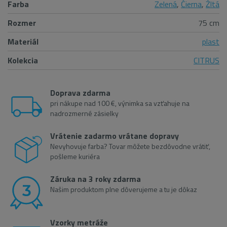
Farba
Zelená
,
Čierna
,
Žltá
Rozmer
75 cm
Materiál
plast
Kolekcia
CITRUS
Doprava zdarma
pri nákupe nad 100 €, výnimka sa vzťahuje na
nadrozmerné zásielky
Vrátenie zadarmo vrátane dopravy
Nevyhovuje farba? Tovar môžete bezdôvodne vrátiť,
pošleme kuriéra
Záruka na 3 roky zdarma
Našim produktom plne dôverujeme a tu je dôkaz
Vzorky metráže