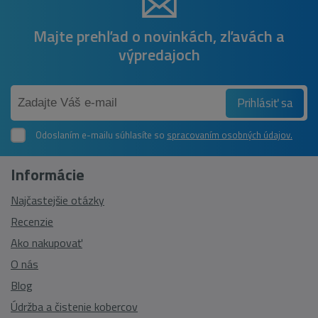
Majte prehľad o novinkách, zľavách a
výpredajoch
Prihlásiť sa
Odoslaním e-mailu súhlasíte so
spracovaním osobných údajov.
Informácie
Najčastejšie otázky
Recenzie
Ako nakupovať
O nás
Blog
Údržba a čistenie kobercov