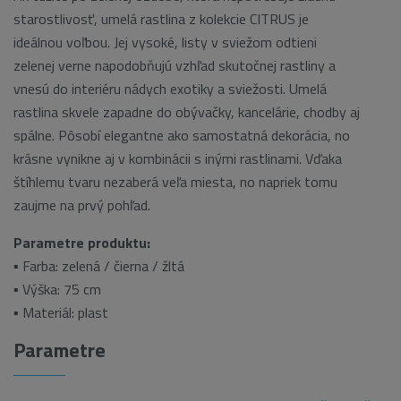
starostlivosť, umelá rastlina z kolekcie CITRUS je
ideálnou voľbou. Jej vysoké, listy v sviežom odtieni
zelenej verne napodobňujú vzhľad skutočnej rastliny a
vnesú do interiéru nádych exotiky a sviežosti. Umelá
rastlina skvele zapadne do obývačky, kancelárie, chodby aj
spálne. Pôsobí elegantne ako samostatná dekorácia, no
krásne vynikne aj v kombinácii s inými rastlinami. Vďaka
štíhlemu tvaru nezaberá veľa miesta, no napriek tomu
zaujme na prvý pohľad.
Parametre produktu:
▪ Farba: zelená / čierna / žltá
▪ Výška: 75 cm
▪ Materiál: plast
Parametre