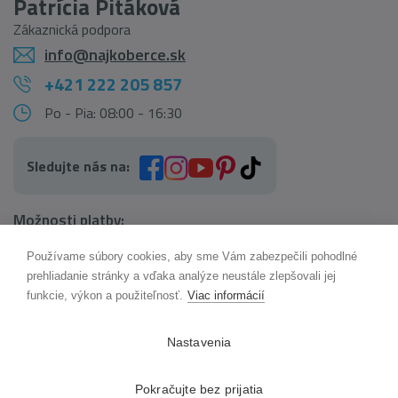
Patrícia Pitáková
Zákaznická podpora
info@najkoberce.sk
+421 222 205 857
Po - Pia: 08:00 - 16:30
Sledujte nás na:
Možnosti platby:
Používame súbory cookies, aby sme Vám zabezpečili pohodlné
AI pomocník Maxík
prehliadanie stránky a vďaka analýze neustále zlepšovali jej
Online
funkcie, výkon a použiteľnosť.
Viac informácií
Možnosti dopravy:
Nastavenia
Pokračujte bez prijatia