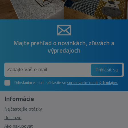
Majte prehľad o novinkách, zľavách a
výpredajoch
Prihlásiť sa
Odoslaním e-mailu súhlasíte so
spracovaním osobných údajov.
Informácie
Najčastejšie otázky
Recenzie
Ako nakupovať