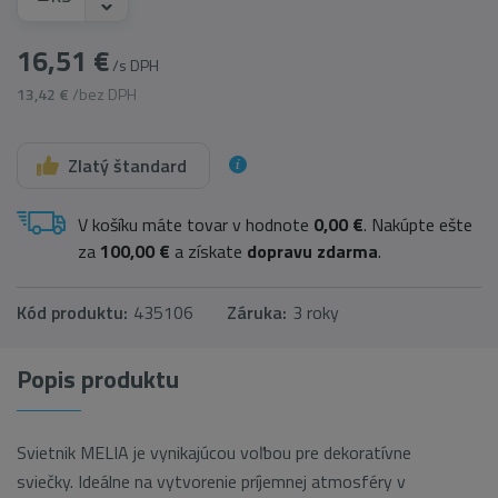
16,51 €
/s DPH
13,42 €
/bez DPH
Zlatý štandard
V košíku máte tovar v hodnote
0,00 €
. Nakúpte ešte
za
100,00 €
a získate
dopravu zdarma
.
Kód produktu:
435106
Záruka:
3 roky
Popis produktu
Svietnik MELIA je vynikajúcou voľbou pre dekoratívne
sviečky. Ideálne na vytvorenie príjemnej atmosféry v