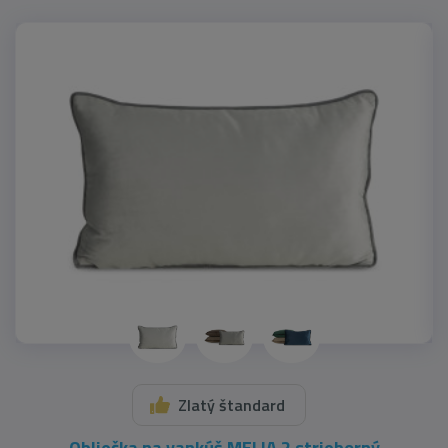
Zlatý štandard
Obliečka na vankúš MELIA 2 strieborný