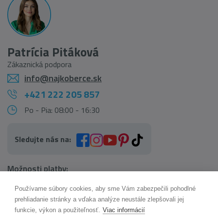
Patrícia Pitáková
Zákaznická podpora
info@najkoberce.sk
+421 222 205 857
Po - Pia: 08:00 - 16:30
Sledujte nás na:
Možnosti platby:
Používame súbory cookies, aby sme Vám zabezpečili pohodlné
AI pomocník Maxík
prehliadanie stránky a vďaka analýze neustále zlepšovali jej
Online
funkcie, výkon a použiteľnosť.
Viac informácií