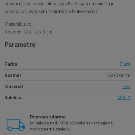
obývacej izbe, spálni alebo kúpeľni. Stojan na sviečku je
odolný voči vysokým teplotám a ľahko sa čistí.
Materiál:
sklo
Rozmer: 12 x 12 x 9 cm
Parametre
Farba
Zlatá
Rozmer
12x12x9 cm
Materiál
sklo
Kolekcia
MELIA
Doprava zdarma
pri nákupe nad 100 €, výnimka sa vzťahuje na
nadrozmerné zásielky