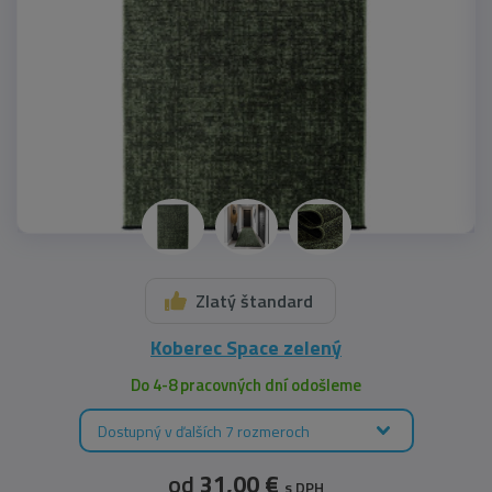
Zlatý štandard
Koberec Space zelený
Do 4-8 pracovných dní odošleme
Dostupný v ďalších 7 rozmeroch
od
31,00 €
s DPH