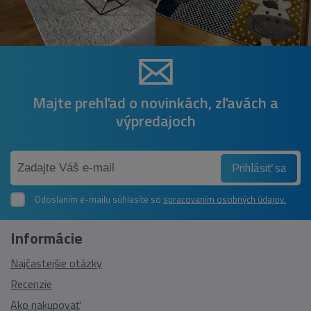
Majte prehľad o novinkách, zľavách a
výpredajoch
Prihlásiť sa
Odoslaním e-mailu súhlasíte so
spracovaním osobných údajov.
Informácie
Najčastejšie otázky
Recenzie
Ako nakupovať