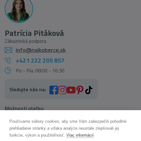
Patrícia Pitáková
Zákaznická podpora
info@najkoberce.sk
+421 222 205 857
Po - Pia: 08:00 - 16:30
Sledujte nás na:
Možnosti platby:
Používame súbory cookies, aby sme Vám zabezpečili pohodlné
AI pomocník Maxík
prehliadanie stránky a vďaka analýze neustále zlepšovali jej
Online
funkcie, výkon a použiteľnosť.
Viac informácií