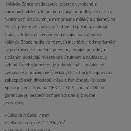
Kolekcia Space predstavuje koberce vyrobené z
prírodných vlákien, ktoré kombinujú pohodlie, estetiku a
funkčnosť. Ich povrch je mimoriadne mäkký a príjemný na
dotyk, pričom poskytuje efektívnu tepelnú a zvukovú
izoláciu. Vďaka univerzálnemu dizajnu sa koberce z
kolekcie Space hodia do rôznych interiérov, od moderných
až po tradične zariadené priestory. Svojím prírodným
zložením dodávajú miestnosti útulnosť a nadčasový
vzhľad. Údržba kobercov je jednoduchá – pravidelné
vysávanie a používanie špeciálnych čistiacich prípravkov
zabezpečia ich dlhodobú krásu a funkčnosť. Kolekcia
Space je certifikovaná OEKO-TEX Standard 100, čo
garantuje jej bezpečnosť pre zdravie aj životné
prostredie.
▪ Celková hrúbka: 7 mm
▪ Celková hmotnosť: 1,8 kg/m²
▪ Materiál: 100% bavlna