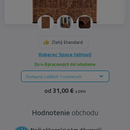
Zlatý štandard
Koberec Space tehlový
Do 4-8 pracovných dní odošleme
Dostupný v ďalších 7 rozmeroch
od
31,00 €
s DPH
Hodnotenie
obchodu
Naši zákazníci nám dôverujú