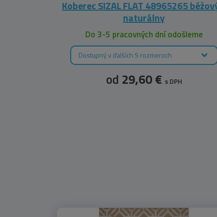
695/591
Koberec SIZAL FLAT 48965265 béžový
naturálny
leme
Do 3-5 pracovných dní odošleme
Dostupný v ďalších 5 rozmeroch
od
29,60 €
s DPH