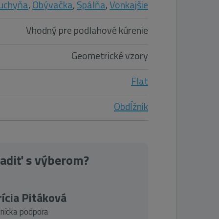
uchyňa
,
Obývačka
,
Spálňa
,
Vonkajšie
Vhodný pre podlahové kúrenie
Geometrické vzory
Flat
Obdĺžnik
radiť s výberom?
ícia Pitáková
nícka podpora