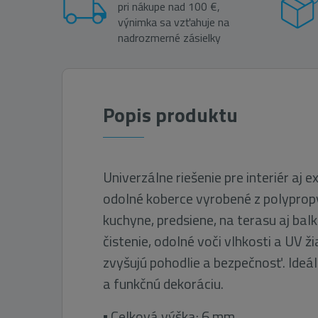
pri nákupe nad 100 €,
výnimka sa vzťahuje na
nadrozmerné zásielky
Popis produktu
Univerzálne riešenie pre interiér aj e
odolné koberce vyrobené z polyprop
kuchyne, predsiene, na terasu aj bal
čistenie, odolné voči vlhkosti a UV ž
zvyšujú pohodlie a bezpečnosť. Ideá
a funkčnú dekoráciu.
▪ Celková výška: 6 mm