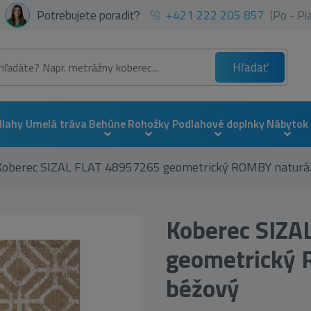
Potrebujete poradiť?
+421 222 205 857
(Po - P
Hľadať
dlahy
Umelá tráva
Behúne
Rohožky
Podlahové doplnky
Nábytok
Koberec SIZAL FLAT 48957265 geometrický ROMBY naturál
Koberec SIZA
geometrický 
béžový