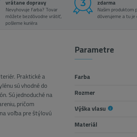
vrátane dopravy
zdarma
Nevyhovuje farba? Tovar
Našim produktom p
môžete bezdôvodne vrátiť,
dôverujeme a tu je
pošleme kuriéra
Parametre
xteriér. Praktické a
Farba
ylénu sú vhodné do
Rozmer
kón. Sú jednoduché na
iareniu, pričom
Výška vlasu
lna voľba pre štýlovú
Materiál