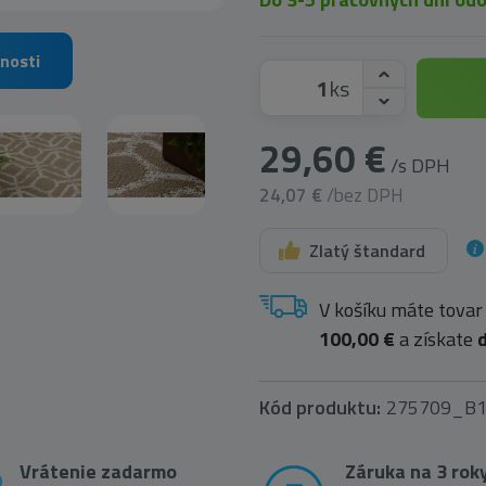
nosti
ks
29,60 €
/s DPH
24,07 €
/bez DPH
Zlatý štandard
V košíku máte tovar
100,00 €
a získate
Kód produktu:
275709_B
Vrátenie zadarmo
Záruka na 3 rok