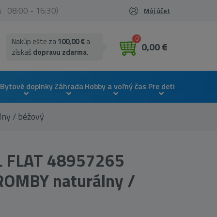
ia 08:00 - 16:30)
Môj účet
0
Nakúp ešte za
100,00 €
a
0,00 €
získaš
dopravu zdarma
.
Bytové doplnky
Záhrada
Hobby a voľný čas
Pre deti
ny / béžový
L FLAT 48957265
ROMBY naturálny /