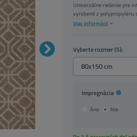
Univerzálne riešenie pre int
vyrobené z polypropylénu sú
Viac informácií
Vyberte rozmer (5):
80x150 cm
Impregnácia
Áno
Nie
Do 3-5 pracovných dní od