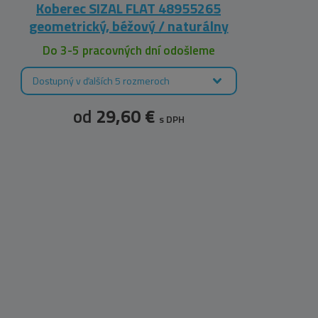
Koberec SIZAL FLAT 48955265
Kobe
geometrický, béžový / naturálny
Do 3-5 pracovných dní odošleme
Dostupný v ďalších 5 rozmeroch
D
od
29,60 €
s DPH