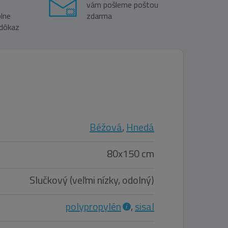
vám pošleme poštou
lne
zdarma
 dôkaz
Béžová
,
Hnedá
80x150 cm
Slučkový (veľmi nízky, odolný)
polypropylén
,
sisal