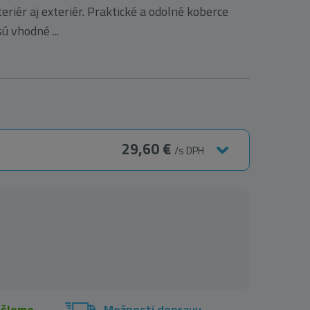
eriér aj exteriér. Praktické a odolné koberce
 vhodné ...
29,60 €
/s DPH
ošleme
Možnosti dopravy