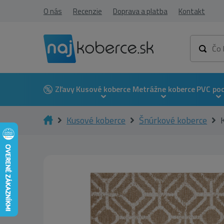
O nás
Recenzie
Doprava a platba
Kontakt
Zľavy
Kusové koberce
Metrážne koberce
PVC po
Kusové koberce
Šnúrkové koberce