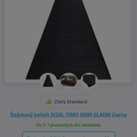
Zlatý štandard
Šnúrkový behúň SIZAL TIMO 0000 GLADKI čierny
Do 3-7 pracovných dní odošleme