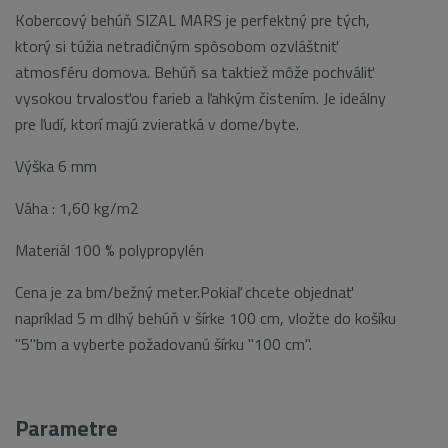
Kobercový behúň SIZAL MARS je perfektný pre tých,
ktorý si túžia netradičným spôsobom ozvláštniť
atmosféru domova. Behúň sa taktiež môže pochváliť
vysokou trvalosťou farieb a ľahkým čistením. Je ideálny
pre ľudí, ktorí majú zvieratká v dome/byte.
Výška 6 mm
Váha : 1,60 kg/m2
Materiál 100 % polypropylén
Cena je za bm/bežný meter.Pokiaľ chcete objednať
napríklad 5 m dlhý behúň v šírke 100 cm, vložte do košíku
"5"bm a vyberte požadovanú šírku "100 cm".
Parametre