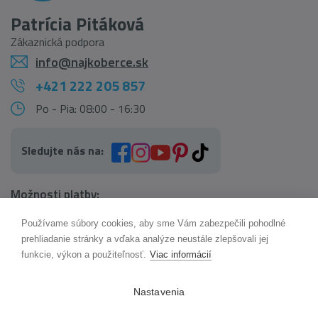
Patrícia Pitáková
Zákaznická podpora
info@najkoberce.sk
+421 222 205 857
Po - Pia: 08:00 - 16:30
Sledujte nás na:
Možnosti platby:
Používame súbory cookies, aby sme Vám zabezpečili pohodlné
AI pomocník Maxík
prehliadanie stránky a vďaka analýze neustále zlepšovali jej
Online
funkcie, výkon a použiteľnosť.
Viac informácií
Možnosti dopravy:
Nastavenia