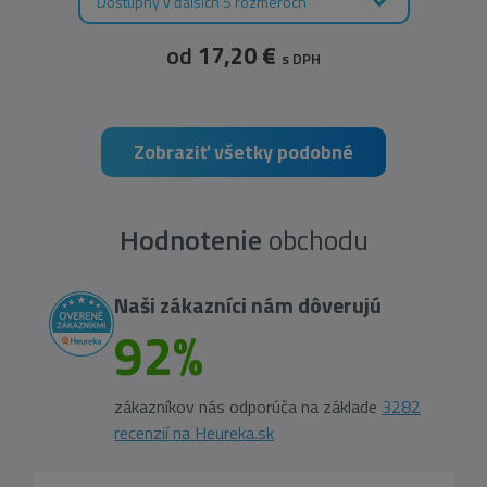
Dostupný v ďalších 5 rozmeroch
od
17,20 €
s DPH
Zobraziť všetky podobné
Hodnotenie
obchodu
Naši zákazníci nám dôverujú
92%
zákazníkov nás odporúča na základe
3282
recenzií na Heureka.sk