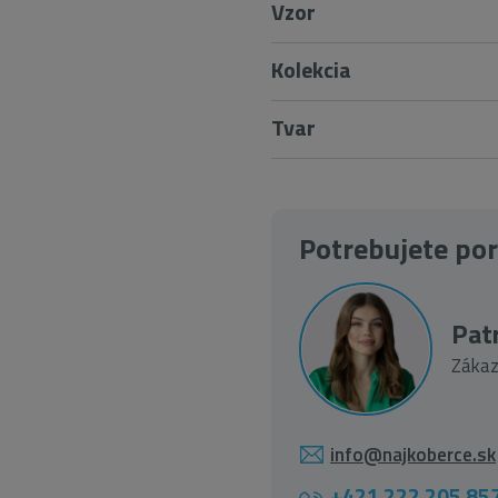
Vzor
Kolekcia
Tvar
Potrebujete po
Patr
Zákaz
info@najkoberce.sk
+421 222 205 85