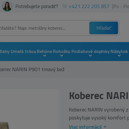
Potrebujete poradiť?
+421 222 205 857
(Po - P
Hľadať
dlahy
Umelá tráva
Behúne
Rohožky
Podlahové doplnky
Nábytok
berec NARIN P901 tmavý bež
Koberec NARI
Koberec NARIN vyrobený z v
poskytuje vysoký komfort po
Viac informácií