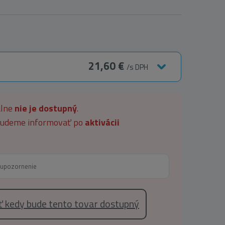
21,60 €
/s DPH
álne
nie je dostupný
.
 budeme informovať po
aktivácii
eť kedy bude tento tovar dostupný