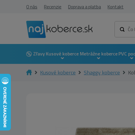
O nás
Recenzie
Doprava a platba
Kontakt
Zľavy
Kusové koberce
Metrážne koberce
PVC po
Kusové koberce
Shaggy koberce
Ko