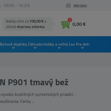
ia 08:00 - 16:30)
Môj účet
0
Nakúp ešte za
100,00 €
a
0,00 €
získaš
dopravu zdarma
.
Bytové doplnky
Záhrada
Hobby a voľný čas
Pre deti
N P901 tmavý bež
ysoko kvalitných syntetických priadzí -
užívania. Farby ...