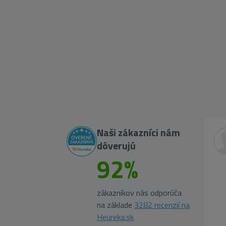
Naši zákazníci nám
dôverujú
92%
zákazníkov nás odporúča
na základe
3282 recenzií na
Heureka.sk