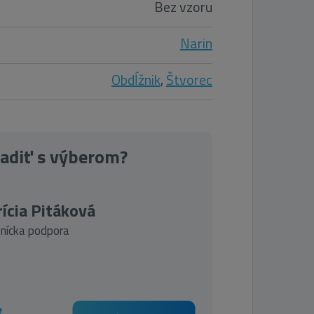
Bez vzoru
Narin
Obdĺžnik
,
Štvorec
radiť s výberom?
ícia Pitáková
nícka podpora
7