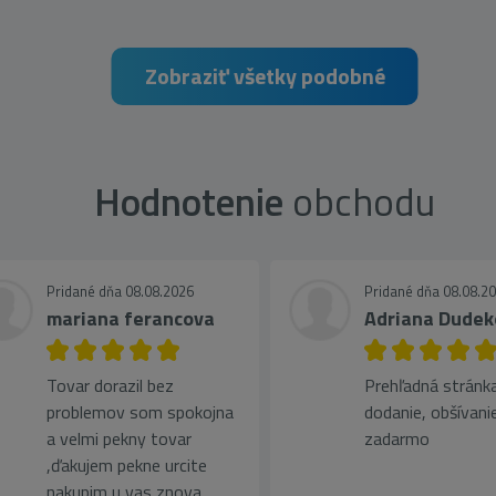
Zobraziť všetky podobné
Hodnotenie
obchodu
Pridané dňa 08.08.2026
Pridané dňa 08.08.2
mariana ferancova
Adriana Dudek
Tovar dorazil bez
Prehľadná stránka
problemov som spokojna
dodanie, obšívani
a velmi pekny tovar
zadarmo
,ďakujem pekne urcite
nakupim u vas znova.