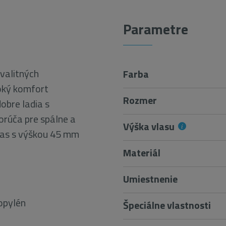
Parametre
valitných
Farba
soký komfort
Rozmer
dobre ladia s
orúča pre spálne a
Výška vlasu
Vlas s výškou 45 mm
Materiál
Umiestnenie
2
ropylén
Špeciálne vlastnosti