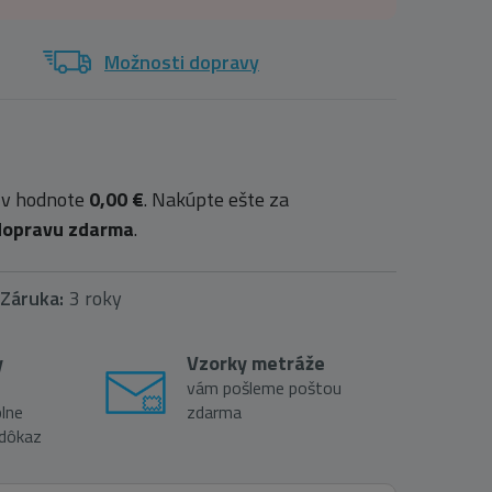
Možnosti dopravy
 v hodnote
0,00 €
. Nakúpte ešte za
dopravu zdarma
.
Záruka:
3 roky
y
Vzorky metráže
vám pošleme poštou
lne
zdarma
 dôkaz