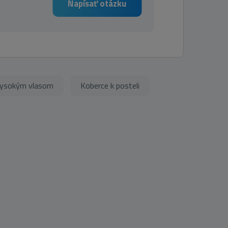
Napísať otázku
vysokým vlasom
Koberce k posteli