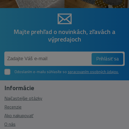
Majte prehľad o novinkách, zľavách a
výpredajoch
Prihlásiť sa
Odoslaním e-mailu súhlasíte so
spracovaním osobných údajov.
Informácie
Najčastejšie otázky
Recenzie
Ako nakupovať
O nás