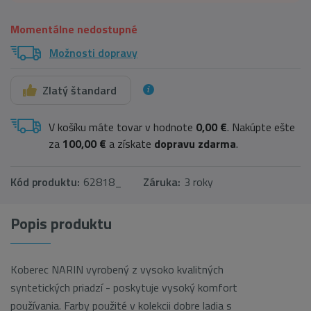
Momentálne nedostupné
Možnosti dopravy
Zlatý štandard
V košíku máte tovar v hodnote
0,00 €
. Nakúpte ešte
za
100,00 €
a získate
dopravu zdarma
.
Kód produktu:
62818_
Záruka:
3 roky
Popis produktu
Koberec NARIN vyrobený z vysoko kvalitných
syntetických priadzí - poskytuje vysoký komfort
používania. Farby použité v kolekcii dobre ladia s