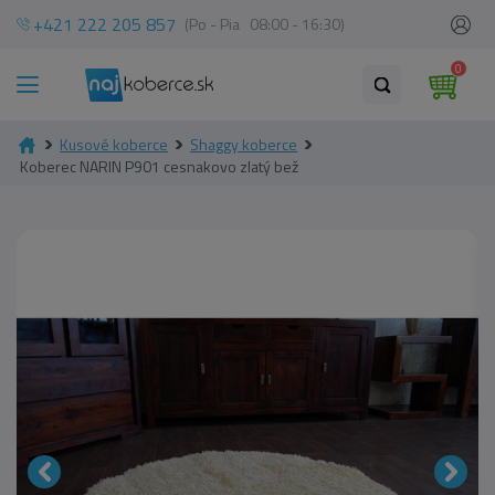
+421 222 205 857
(Po - Pia 08:00 - 16:30)
0
Kusové koberce
Shaggy koberce
Koberec NARIN P901 cesnakovo zlatý bež