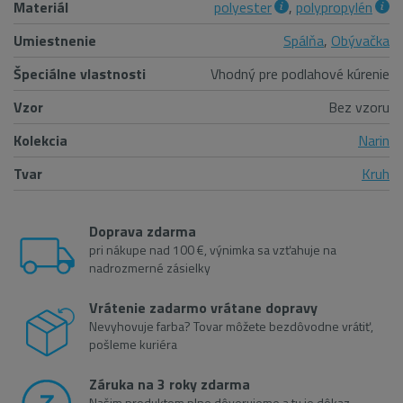
Materiál
polyester
,
polypropylén
Umiestnenie
Spálňa
,
Obývačka
Špeciálne vlastnosti
Vhodný pre podlahové kúrenie
Vzor
Bez vzoru
Kolekcia
Narin
Tvar
Kruh
Doprava zdarma
pri nákupe nad 100 €, výnimka sa vzťahuje na
nadrozmerné zásielky
Vrátenie zadarmo vrátane dopravy
Nevyhovuje farba? Tovar môžete bezdôvodne vrátiť,
pošleme kuriéra
Záruka na 3 roky zdarma
Našim produktom plne dôverujeme a tu je dôkaz