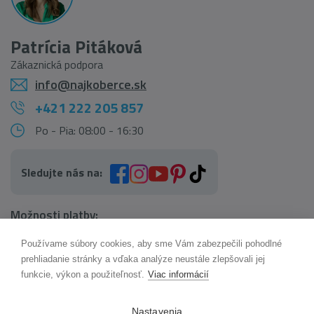
Patrícia Pitáková
Zákaznická podpora
info@najkoberce.sk
+421 222 205 857
Po - Pia: 08:00 - 16:30
Sledujte nás na:
Možnosti platby:
Používame súbory cookies, aby sme Vám zabezpečili pohodlné
AI pomocník Maxík
prehliadanie stránky a vďaka analýze neustále zlepšovali jej
Online
funkcie, výkon a použiteľnosť.
Viac informácií
Možnosti dopravy:
Nastavenia