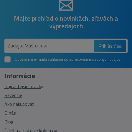
Majte prehľad o novinkách, zľavách a
výpredajoch
Prihlásiť sa
Odoslaním e-mailu súhlasíte so
spracovaním osobných údajov.
Informácie
Najčastejšie otázky
Recenzie
Ako nakupovať
O nás
Blog
Údržba a čistenie kobercov