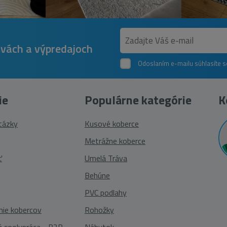
avách a výpredajoch
Odoslaním e-mailu súhlasíte 
ie
Populárne kategórie
K
otázky
Kusové koberce
Metrážne koberce
ť
Umelá Tráva
Behúne
PVC podlahy
nie kobercov
Rohožky