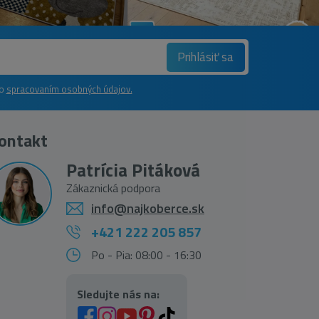
Prihlásiť sa
so
spracovaním osobných údajov.
ontakt
Patrícia Pitáková
Zákaznická podpora
info@najkoberce.sk
+421 222 205 857
Po - Pia: 08:00 - 16:30
Sledujte nás na: