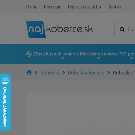
O nás
Recenzie
Doprava a platba
Kontakt
Zľavy
Kusové koberce
Metrážne koberce
PVC po
Rohožky
Rohožky kusové
Rohožka 