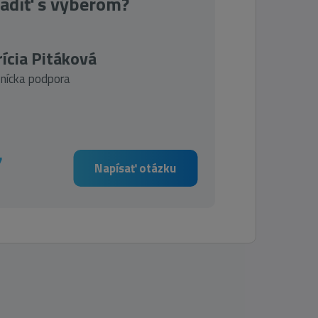
radiť s výberom?
ícia Pitáková
nícka podpora
7
Napísať otázku