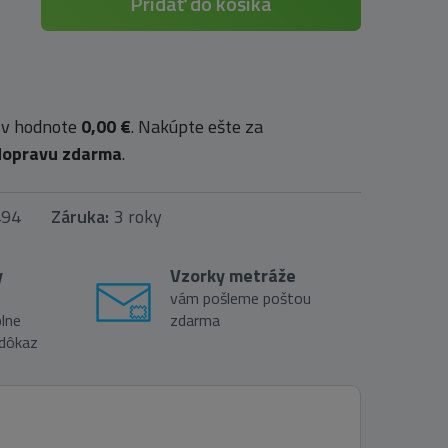
Pridať do košíka
 v hodnote
0,00 €
. Nakúpte ešte za
dopravu zdarma
.
494
Záruka:
3 roky
y
Vzorky metráže
vám pošleme poštou
lne
zdarma
 dôkaz