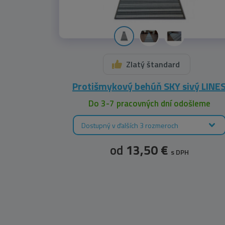
Zlatý štandard
Protišmykový behúň SKY sivý LINE
Do 3-7 pracovných dní odošleme
Dostupný v ďalších 3 rozmeroch
od
13,50 €
s DPH