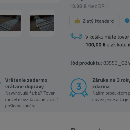
10,98 €
/bez DPH
Zlatý štandard
V košíku máte tovar
100,00 €
a získate
Kód produktu:
83553_Q2
Vrátenie zadarmo
Záruka na 3 rok
vrátane dopravy
zdarma
Nevyhovuje farba? Tovar
Našim produktom p
môžete bezdôvodne vrátiť,
dôverujeme a tu je
pošleme kuriéra