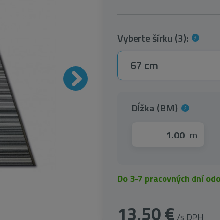
Vyberte šírku (3):
67 cm
Dĺžka (BM)
m
Do 3-7 pracovných dní od
13,50 €
/s DPH