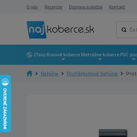
O nás
Recenzie
Doprava a platba
Kontakt
Zľavy
Kusové koberce
Metrážne koberce
PVC po
Behúne
Protišmykové behúne
Prot