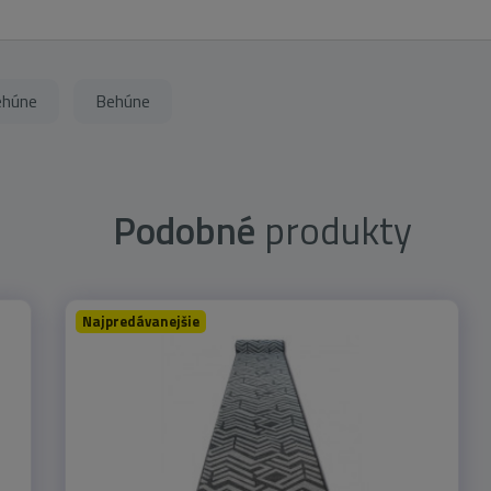
ehúne
Behúne
Podobné
produkty
Najpredávanejšie