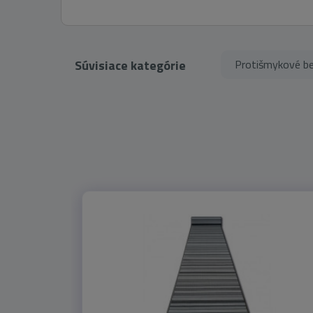
Súvisiace kategórie
Protišmykové b