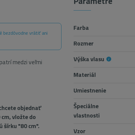
Parametre
Farba
é bezdôvodne vrátiť ani
Rozmer
Výška vlasu
atrí medzi veľmi
Materiál
Umiestnenie
Špeciálne
chcete objednať
vlastnosti
 cm, vložte do
 šírku "80 cm".
Vzor