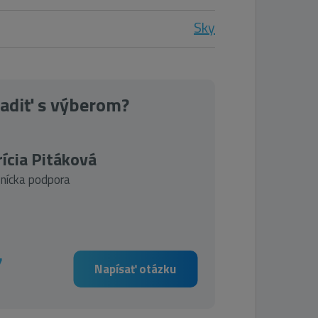
Sky
radiť s výberom?
ícia Pitáková
nícka podpora
7
Napísať otázku