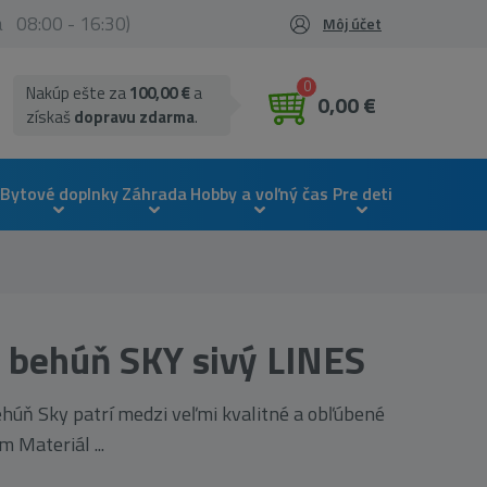
ia 08:00 - 16:30)
Môj účet
0
Nakúp ešte za
100,00 €
a
0,00 €
získaš
dopravu zdarma
.
Bytové doplnky
Záhrada
Hobby a voľný čas
Pre deti
 behúň SKY sivý LINES
húň Sky patrí medzi veľmi kvalitné a obľúbené
 Materiál ...