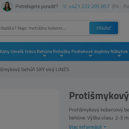
Potrebujete poradiť?
+421 222 205 857
(Po - P
Hľadať
dlahy
Umelá tráva
Behúne
Rohožky
Podlahové doplnky
Nábytok
išmykový behúň SKY sivý LINES
Protišmykový
Protišmykový kobercový be
behúne. Výška vlasu 2-3 mm
Viac informácií