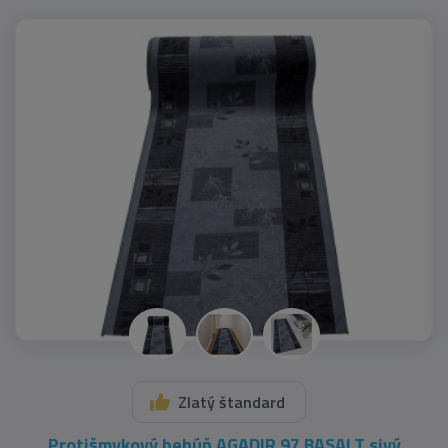
Najpredávanejšie
Zlatý štandard
Protišmykový behúň AGADIR 97 BASALT sivý