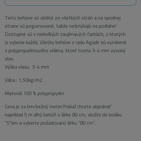
Tieto behúne sú obšité zo všetkých strán a na spodnej
strane sú pogumované, takže nešmýkajú na podlahe!
Dostupné sú v niekoľkých zaujímavých farbách, z ktorých
si vyberie každý. Všetky behúne z radu Agadir sú vyrobené
z polypropylénového vlákna, ktoré tvoria 3-4 mm vysoký
vlas.
Výška vlasu 3-4 mm
Váha : 1,50kg/m2
Materiál 100 % polypropylén
Cena je za bm/bežný meter.Pokiaľ chcete objednať
napríklad 5 m dlhý behúň v šírke 80 cm, vložte do košíku
"5"bm a vyberte požadovanú šírku "80 cm".