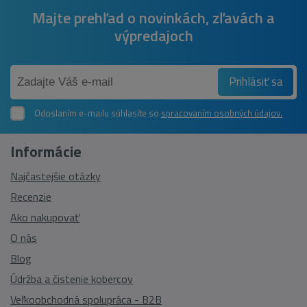
Majte prehľad o novinkách, zľavách a
výpredajoch
Prihlásiť sa
Odoslaním e-mailu súhlasíte so
spracovaním osobných údajov.
Informácie
Najčastejšie otázky
Recenzie
Ako nakupovať
O nás
Blog
Údržba a čistenie kobercov
Veľkoobchodná spolupráca - B2B