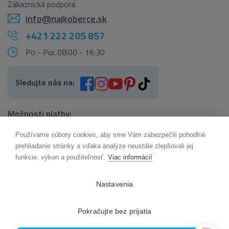
Zákaznická podpora
info@najkoberce.sk
+421 222 205 857
Po - Pia: 08:00 - 16:30
Sledujte nás na:
Možnosti platby:
Používame súbory cookies, aby sme Vám zabezpečili pohodlné
AI pomocník Maxík
prehliadanie stránky a vďaka analýze neustále zlepšovali jej
Online
funkcie, výkon a použiteľnosť.
Viac informácií
Možnosti dopravy:
Nastavenia
Pokračujte bez prijatia