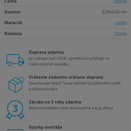
Farba
Hnedá
Rozmer
220x240 cm
Materiál
satén
Kolekcia
Torino
Doprava zdarma
pri nákupe nad 100 €, výnimka sa vzťahuje na
nadrozmerné zásielky
Vrátenie zadarmo vrátane dopravy
Nevyhovuje farba? Tovar môžete bezdôvodne vrátiť,
pošleme kuriéra
Záruka na 3 roky zdarma
Našim produktom plne dôverujeme a tu je dôkaz
Vzorky metráže