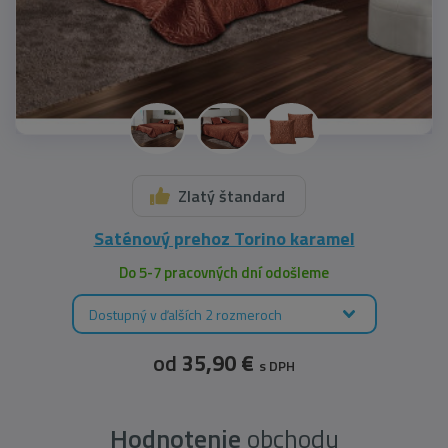
Zlatý štandard
Saténový prehoz Torino karamel
Do 5-7 pracovných dní odošleme
Dostupný v ďalších 2 rozmeroch
od
35,90 €
s DPH
Hodnotenie
obchodu