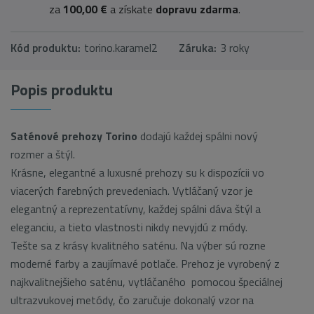
za
100,00 €
a získate
dopravu zdarma
.
Kód produktu:
torino.karamel2
Záruka:
3 roky
Popis produktu
Saténové prehozy Torino
dodajú každej spálni nový
rozmer a štýl.
Krásne, elegantné a luxusné prehozy su k dispozícii vo
viacerých farebných prevedeniach. Vytláčaný vzor je
elegantný a reprezentatívny, každej spálni dáva štýl a
eleganciu, a tieto vlastnosti nikdy nevyjdú z módy.
Tešte sa z krásy kvalitného saténu. Na výber sú rozne
moderné farby a zaujímavé potlače. Prehoz je vyrobený z
najkvalitnejšieho saténu, vytláčaného pomocou špeciálnej
ultrazvukovej metódy, čo zaručuje dokonalý vzor na