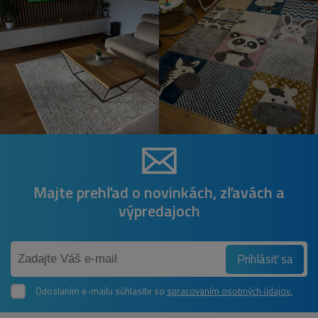
Majte prehľad o novinkách, zľavách a
výpredajoch
Prihlásiť sa
Odoslaním e-mailu súhlasíte so
spracovaním osobných údajov.