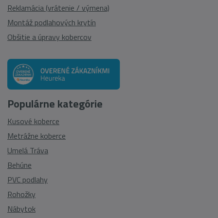
Reklamácia (vrátenie / výmena)
Montáž podlahových krytín
Obšitie a úpravy kobercov
Populárne kategórie
Kusové koberce
Metrážne koberce
Umelá Tráva
Behúne
PVC podlahy
Rohožky
Nábytok