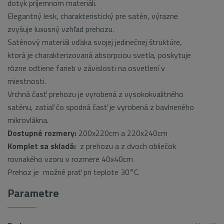
dotyk príjemnom materiáli.
Elegantný lesk, charakteristický pre satén, výrazne
zvyšuje luxusný vzhľad prehozu.
Saténový materiál vďaka svojej jedinečnej štruktúre,
ktorá je charakterizovaná absorpciou svetla, poskytuje
rôzne odtiene farieb v závislosti na osvetlení v
miestnosti.
Vrchná časť prehozu je vyrobená z vysokokvalitného
saténu, zatiaľ čo spodná časť je vyrobená z bavlneného
mikrovlákna.
Dostupné rozmery:
200x220cm a 220x240cm
Komplet sa skladá:
z prehozu a z dvoch obliečok
rovnakého vzoru v rozmere 40x40cm
Prehoz je možné prať pri teplote 30°C.
Parametre