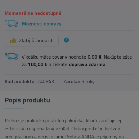
Momentálne nedostupné
Možnosti dopravy
Zlatý štandard
V košíku máte tovar v hodnote
0,00 €
. Nakúpte ešte
za
100,00 €
a získate
dopravu zdarma
.
Kód produktu:
240843
Záruka:
3 roky
Popis produktu
Prehoz je praktická posteľná prikrývka, ktorá zaručuje jej
estetický a usporiadaný vzhľad. Chráni posteľnú bielizeň
pred prachom a nečistotami. Prehoz
ANDA
je príjemný na