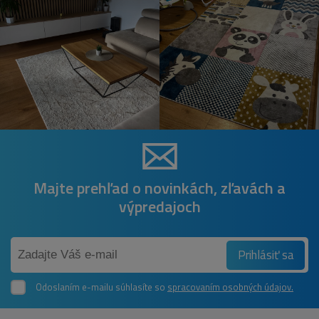
Majte prehľad o novinkách, zľavách a
výpredajoch
Prihlásiť sa
Odoslaním e-mailu súhlasíte so
spracovaním osobných údajov.