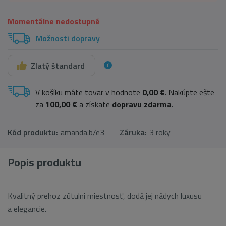
Momentálne nedostupné
Možnosti dopravy
Zlatý štandard
V košíku máte tovar v hodnote
0,00 €
. Nakúpte ešte
za
100,00 €
a získate
dopravu zdarma
.
Kód produktu:
amanda.b/e3
Záruka:
3 roky
Popis produktu
Kvalitný prehoz zútulni miestnosť, dodá jej nádych luxusu
a elegancie.