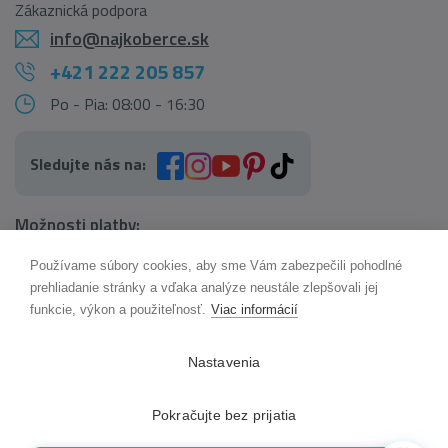
Zákaznická podpora
info@najkoberce.sk
+421 222 205 857
Po - Pia: 08:00 - 16:30
Sledujte nás na:
Možnosti platby:
Používame súbory cookies, aby sme Vám zabezpečili pohodlné
AI pomocník Maxík
prehliadanie stránky a vďaka analýze neustále zlepšovali jej
Online
funkcie, výkon a použiteľnosť.
Viac informácií
Možnosti dopravy:
Nastavenia
Pokračujte bez prijatia