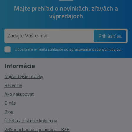
Majte prehľad o novinkách, zľavách a
výpredajoch
Prihlásiť sa
Odoslaním e-mailu súhlasíte so
spracovaním osobných údajov.
Informácie
Najčastejšie otázky
Recenzie
Ako nakupovať
O nás
Blog
Údržba a čistenie kobercov
Veľkoobchodná spolupráca - B2B