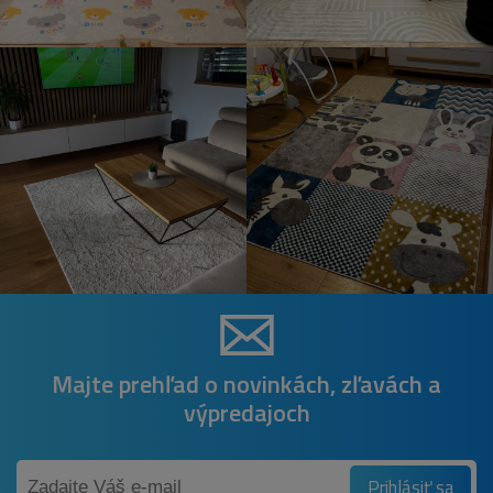
Majte prehľad o novinkách, zľavách a
výpredajoch
Prihlásiť sa