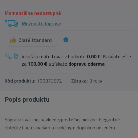
Momentálne nedostupné
Možnosti dopravy
Zlatý štandard
V košíku máte tovar v hodnote
0,00 €
. Nakúpte ešte
za
100,00 €
a získate
dopravu zdarma
.
Kód produktu:
100373872
Záruka:
3 roky
Popis produktu
Súprava kvalitnej bavlnenej posteľnej bielizne. Elegantné
obliečky budú skvelým a funkčným doplnkom interiéru.