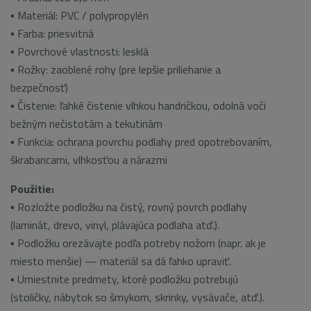
▪ Materiál: PVC / polypropylén
▪ Farba: priesvitná
▪ Povrchové vlastnosti: lesklá
▪ Rožky: zaoblené rohy (pre lepšie priliehanie a
bezpečnosť)
▪ Čistenie: ľahké čistenie vlhkou handričkou, odolná voči
bežným nečistotám a tekutinám
▪ Funkcia: ochrana povrchu podlahy pred opotrebovaním,
škrabancami, vlhkosťou a nárazmi
Použitie:
▪ Rozložte podložku na čistý, rovný povrch podlahy
(laminát, drevo, vinyl, plávajúca podlaha atď.).
▪ Podložku orezávajte podľa potreby nožom (napr. ak je
miesto menšie) — materiál sa dá ľahko upraviť.
▪ Umiestnite predmety, ktoré podložku potrebujú
(stoličky, nábytok so šmykom, skrinky, vysávače, atď.).