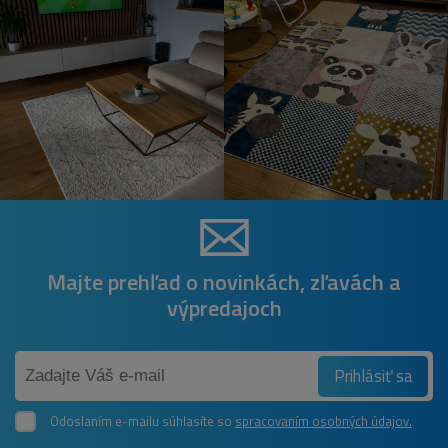
Majte prehľad o novinkách, zľavách a
výpredajoch
Prihlásiť sa
Odoslaním e-mailu súhlasíte so
spracovaním osobných údajov.