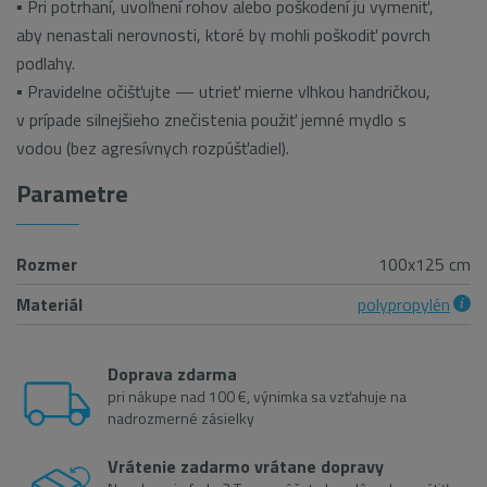
▪ Pri potrhaní, uvoľnení rohov alebo poškodení ju vymeniť,
aby nenastali nerovnosti, ktoré by mohli poškodiť povrch
podlahy.
▪ Pravidelne očišťujte — utrieť mierne vlhkou handričkou,
v prípade silnejšieho znečistenia použiť jemné mydlo s
vodou (bez agresívnych rozpúšťadiel).
Parametre
Rozmer
100x125 cm
Materiál
polypropylén
Doprava zdarma
pri nákupe nad 100 €, výnimka sa vzťahuje na
nadrozmerné zásielky
Vrátenie zadarmo vrátane dopravy