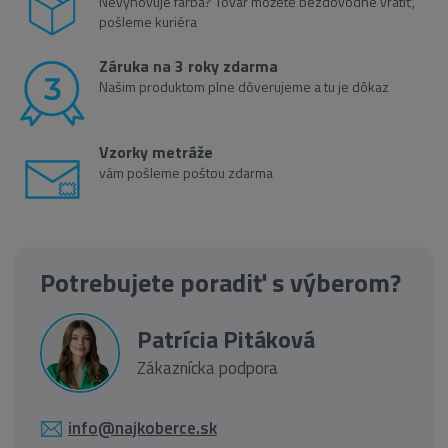
Nevyhovuje farba? Tovar môžete bezdôvodne vrátiť,
pošleme kuriéra
Záruka na 3 roky zdarma
Našim produktom plne dôverujeme a tu je dôkaz
Vzorky metráže
vám pošleme poštou zdarma
Potrebujete poradiť s výberom?
Patrícia Pitáková
Zákaznícka podpora
info@najkoberce.sk