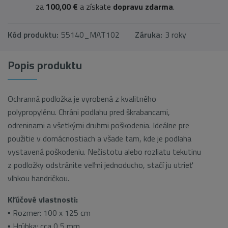
za
100,00 €
a získate
dopravu zdarma
.
Kód produktu:
55140_MAT102
Záruka:
3 roky
Popis produktu
Ochranná podložka je vyrobená z kvalitného
polypropylénu. Chráni podlahu pred škrabancami,
odreninami a všetkými druhmi poškodenia. Ideálne pre
použitie v domácnostiach a všade tam, kde je podlaha
vystavená poškodeniu. Nečistotu alebo rozliatu tekutinu
z podložky odstránite veľmi jednoducho, stačí ju utrieť
vlhkou handričkou.
Kľúčové vlastnosti:
▪ Rozmer: 100 x 125 cm
▪ Hrúbka: cca 0,5 mm