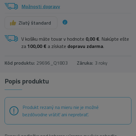
Možnosti dopravy
Zlatý štandard
V košíku máte tovar v hodnote
0,00 €
. Nakúpte ešte
za
100,00 €
a získate
dopravu zdarma
.
Kód produktu:
29696_Q1803
Záruka:
3 roky
Popis produktu
Produkt rezaný na mieru nie je možné
bezdôvodne vrátiť ani neprebrať.
Penová podložka pod koberce výrazne zvyšuje pohodlie