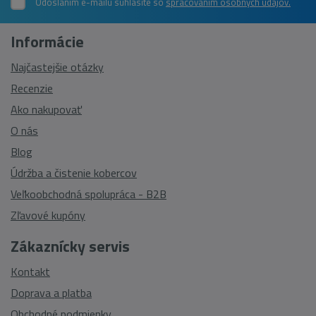
Odoslaním e-mailu súhlasíte so
spracovaním osobných údajov.
Informácie
Najčastejšie otázky
Recenzie
Ako nakupovať
O nás
Blog
Údržba a čistenie kobercov
Veľkoobchodná spolupráca - B2B
Zľavové kupóny
Zákaznícky servis
Kontakt
Doprava a platba
Obchodné podmienky