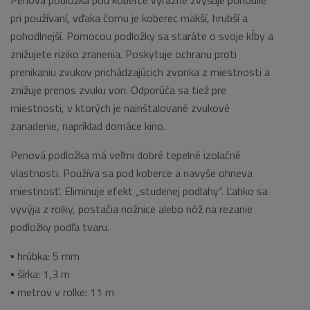
pri používaní, vďaka čomu je koberec mäkší, hrubší a
pohodlnejší. Pomocou podložky sa staráte o svoje kĺby a
znižujete riziko zranenia. Poskytuje ochranu proti
prenikaniu zvukov prichádzajúcich zvonka z miestnosti a
znižuje prenos zvuku von. Odporúča sa tiež pre
miestnosti, v ktorých je nainštalované zvukové
zariadenie, napríklad domáce kino.
Penová podložka má veľmi dobré tepelné izolačné
vlastnosti. Používa sa pod koberce a navyše ohrieva
miestnosť. Eliminuje efekt „studenej podlahy“. Ľahko sa
vyvýja z rolky, postačia nožnice alebo nôž na rezanie
podložky podľa tvaru.
▪ hrúbka: 5 mm
▪ šírka: 1,3 m
▪ metrov v rolke: 11 m