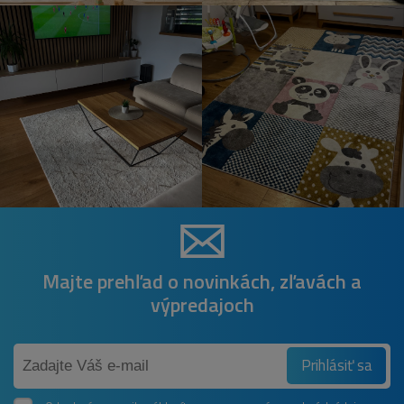
Majte prehľad o novinkách, zľavách a
výpredajoch
Prihlásiť sa