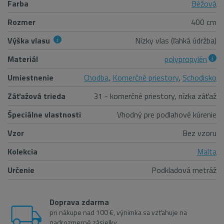
Farba
Béžová
Rozmer
400 cm
Výška vlasu
Nízky vlas (ľahká údržba)
Materiál
polypropylén
Umiestnenie
Chodba
,
Komerčné priestory
,
Schodisko
Záťažová trieda
31 - komerčné priestory, nízka záťaž
Špeciálne vlastnosti
Vhodný pre podlahové kúrenie
Vzor
Bez vzoru
Kolekcia
Malta
Určenie
Podkladová metráž
Doprava zdarma
pri nákupe nad 100 €, výnimka sa vzťahuje na
nadrozmerné zásielky