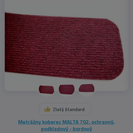
Zlatý štandard
Metrážny koberec MALTA 702, ochranný,
podkladový - bordový