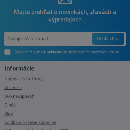
Majte prehľad o novinkách, zľavách a
výpredajoch
Prihlásiť sa
Odoslaním e-mailu súhlasíte so
spracovaním osobných údajov.
Informácie
Najčastejšie otázky
Recenzie
Ako nakupovať
O nás
Blog
Údržba a čistenie kobercov