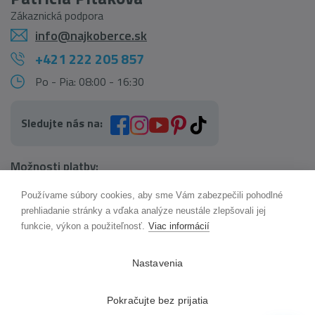
Zákaznická podpora
info@najkoberce.sk
+421 222 205 857
Po - Pia: 08:00 - 16:30
Sledujte nás na:
Možnosti platby:
Používame súbory cookies, aby sme Vám zabezpečili pohodlné
AI pomocník Maxík
prehliadanie stránky a vďaka analýze neustále zlepšovali jej
Online
funkcie, výkon a použiteľnosť.
Viac informácií
Možnosti dopravy:
Nastavenia
Pokračujte bez prijatia