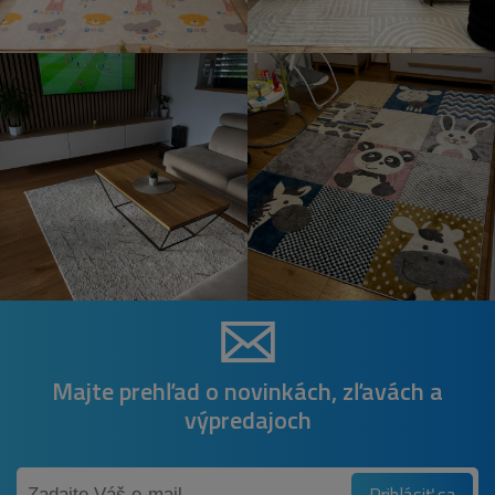
Majte prehľad o novinkách, zľavách a
výpredajoch
Prihlásiť sa