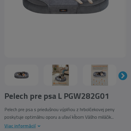
Pelech pre psa L PGW282G01
Pelech pre psa s priedušnou výplňou z hrbolčekovej peny
poskytuje optimálnu oporu a uľaví kĺbom Vášho miláčik...
Viac informácií