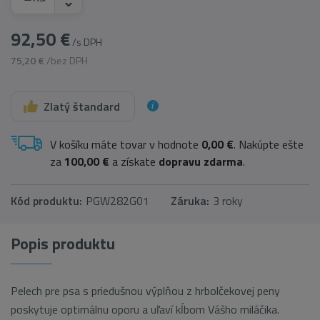
92,50 €
/s DPH
75,20 €
/bez DPH
Zlatý štandard
V košíku máte tovar v hodnote
0,00 €
. Nakúpte ešte
za
100,00 €
a získate
dopravu zdarma
.
Kód produktu:
PGW282G01
Záruka:
3 roky
Popis produktu
Pelech pre psa s priedušnou výplňou z hrbolčekovej peny
poskytuje optimálnu oporu a uľaví kĺbom Vášho miláčika.