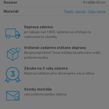
Rozmer
91x68x18 cm
Materiál
flanel
,
zamat
,
folia
,
penia
Doprava zdarma
pri nákupe nad 100 €, výnimka sa vzťahuje na
nadrozmerné zásielky
Vrátenie zadarmo vrátane dopravy
Nevyhovuje farba? Tovar môžete bezdôvodne vrátiť,
pošleme kuriéra
Záruka na 3 roky zdarma
Našim produktom plne dôverujeme a tu je dôkaz
Vzorky metráže
vám pošleme poštou zdarma