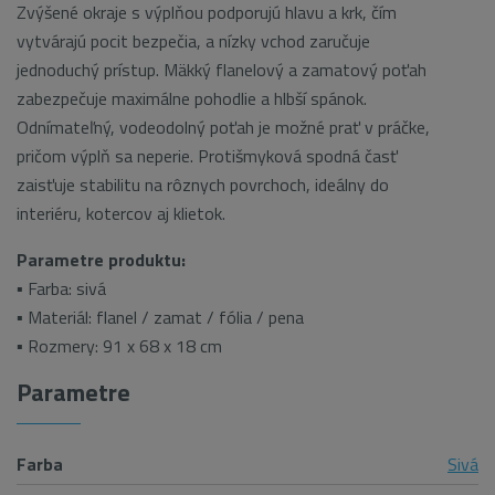
Zvýšené okraje s výplňou podporujú hlavu a krk, čím
vytvárajú pocit bezpečia, a nízky vchod zaručuje
jednoduchý prístup. Mäkký flanelový a zamatový poťah
zabezpečuje maximálne pohodlie a hlbší spánok.
Odnímateľný, vodeodolný poťah je možné prať v práčke,
pričom výplň sa neperie.
Protišmyková spodná časť
zaisťuje stabilitu na rôznych povrchoch, ideálny do
interiéru, kotercov aj klietok.
Parametre produktu:
▪ Farba: sivá
▪ Materiál: flanel / zamat / fólia / pena
▪ Rozmery:
91 x 68 x 18 cm
Parametre
Farba
Sivá