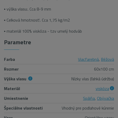
▪ výška vlasu:. Cca 8-9 mm
▪ Celková hmotnosť:. Cca 1,75 kg/m2
▪ materiál 100% viskóza - tzv umelý hodváb
Parametre
Farba
Viacfarebná
,
Béžová
Rozmer
60x100 cm
Výška vlasu
Nízky vlas (ľahká údržba)
Materiál
viskóza
Umiestnenie
Spálňa
,
Obývačka
Špeciálne vlastnosti
Vhodný pre podlahové kúrenie
Vzor
Orientálne vzory