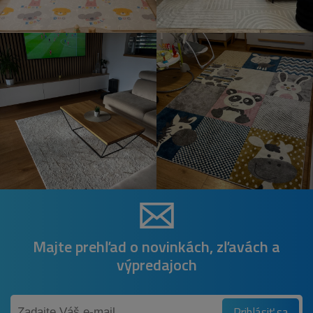
Majte prehľad o novinkách, zľavách a
výpredajoch
Prihlásiť sa