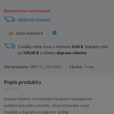
Momentálne nedostupné
Možnosti dopravy
Zlatý štandard
V košíku máte tovar v hodnote
0,00 €
. Nakúpte ešte
za
100,00 €
a získate
dopravu zdarma
.
Kód produktu:
86913_DEV1023
Záruka:
3 roky
Popis produktu
Kusový koberec s moderným dizajnom na doplnenie
každého bytového interiéru. Rozmaznávajte svoje
chodidlá a doprajte im príjemný došľap.